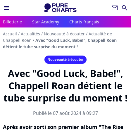
menu
newsletter
search
Billetterie
Star Academy
Charts français
Accueil
/
Actualités
/
Nouveauté à écouter
/
Actualité de
Chappell Roan
/
Avec "Good Luck, Babe!", Chappell Roan
détient le tube surprise du moment !
Nouveauté à écouter
Avec "Good Luck, Babe!",
Chappell Roan détient le
tube surprise du moment !
Publié le 07 août 2024 à 09:27
Après avoir sorti son premier album "The Rise