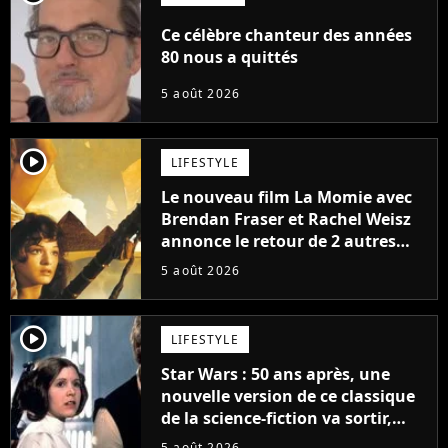
Ce célèbre chanteur des années
80 nous a quittés
5 août 2026
player2
LIFESTYLE
Le nouveau film La Momie avec
Brendan Fraser et Rachel Weisz
annonce le retour de 2 autres
personnages emblématiques de
5 août 2026
la saga
player2
LIFESTYLE
Star Wars : 50 ans après, une
nouvelle version de ce classique
de la science-fiction va sortir,
mais on ne la verra jamais en
5 août 2026