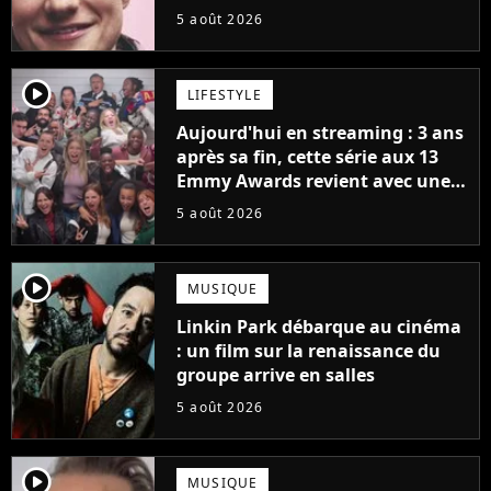
5 août 2026
player2
LIFESTYLE
Aujourd'hui en streaming : 3 ans
après sa fin, cette série aux 13
Emmy Awards revient avec une
suite... totalement différente
5 août 2026
player2
MUSIQUE
Linkin Park débarque au cinéma
: un film sur la renaissance du
groupe arrive en salles
5 août 2026
player2
MUSIQUE