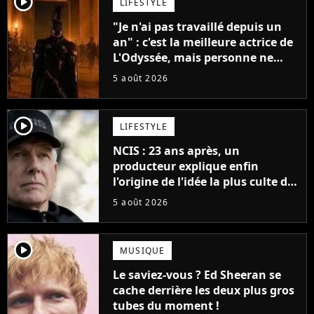
player2
LIFESTYLE
"Je n'ai pas travaillé depuis un
an" : c'est la meilleure actrice de
L'Odyssée, mais personne ne
veut lui donner de rôle au
5 août 2026
cinéma
player2
LIFESTYLE
NCIS : 23 ans après, un
producteur explique enfin
l'origine de l'idée la plus culte de
la série (et on ne parle pas du
5 août 2026
bateau)
player2
MUSIQUE
Le saviez-vous ? Ed Sheeran se
cache derrière les deux plus gros
tubes du moment !