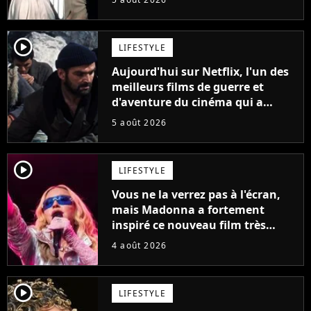
France
player2
LIFESTYLE
Aujourd'hui sur Netflix, l'un des
meilleurs films de guerre et
d'aventure du cinéma qui a
connu un succès retentissant à
5 août 2026
son époque
player2
LIFESTYLE
Vous ne la verrez pas à l'écran,
mais Madonna a fortement
inspiré ce nouveau film très
attendu
4 août 2026
player2
LIFESTYLE