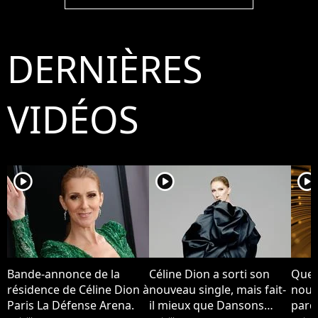
chance
chance
DERNIÈRES
VIDÉOS
player2
player2
player2
Bande-annonce de la
Céline Dion a sorti son
Quel
résidence de Céline Dion à
nouveau single, mais fait-
nouv
Paris La Défense Arena.
il mieux que Dansons
pard