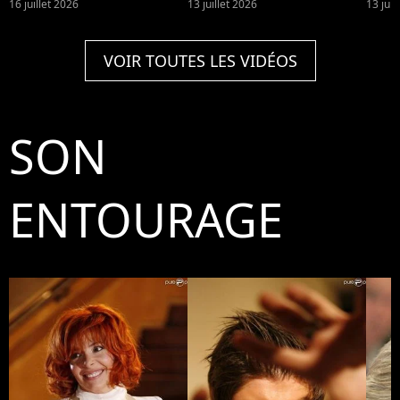
dans les classements ?
Dion
16 juillet 2026
13 juillet 2026
13 juil
franç
VOIR TOUTES LES VIDÉOS
SON
ENTOURAGE