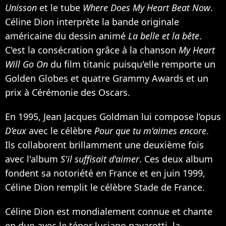
Unisson
et le tube
Where Does My Heart Beat Now
.
Céline Dion interprète la bande originale
américaine du dessin animé
La belle et la bête
.
C'est la consécration grâce à la chanson
My Heart
Will Go On
du film titanic puisqu'elle remporte un
Golden Globes et quatre Grammy Awards et un
prix à Cérémonie des Oscars.
En 1995,
Jean Jacques Goldman
lui compose l’opus
D’eux
avec le célèbre
Pour que tu m'aimes encore
.
Ils collaborent brillamment une deuxième fois
avec l'album
S'il suffisait d'aimer
. Ces deux album
fondent sa notoriété en France et en juin 1999,
Céline Dion remplit le célèbre Stade de France.
Céline Dion est mondialement connue et chante
en duo avec le ténor luciano pavarotti, la