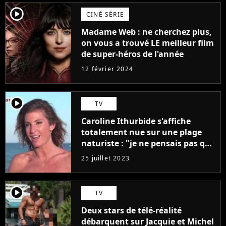
player2
CINÉ SÉRIE
Madame Web : ne cherchez plus,
on vous a trouvé LE meilleur film
de super-héros de l'année
12 février 2024
player2
TV
Caroline Ithurbide s'affiche
totalement nue sur une plage
naturiste : "je ne pensais pas que
j'arriverais à le faire..."
25 juillet 2023
player2
TV
Deux stars de télé-réalité
débarquent sur Jacquie et Michel