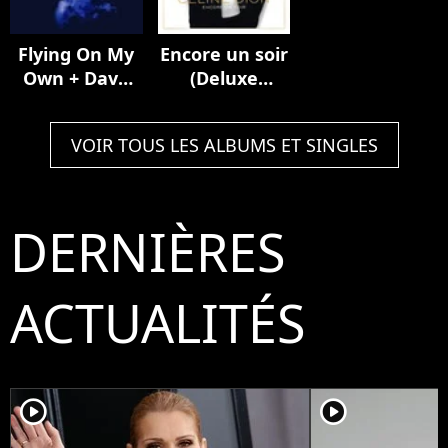
Flying On My
Encore un soir
Own + Dave
(Deluxe
Audé Remix
Edition)
VOIR TOUS LES ALBUMS ET SINGLES
DERNIÈRES
ACTUALITÉS
player2
player2