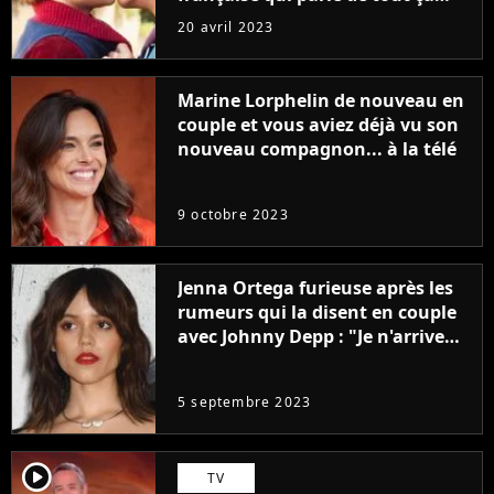
sans être super ringarde
20 avril 2023
Marine Lorphelin de nouveau en
couple et vous aviez déjà vu son
nouveau compagnon... à la télé
9 octobre 2023
Jenna Ortega furieuse après les
rumeurs qui la disent en couple
avec Johnny Depp : "Je n'arrive
même pas..."
5 septembre 2023
player2
TV