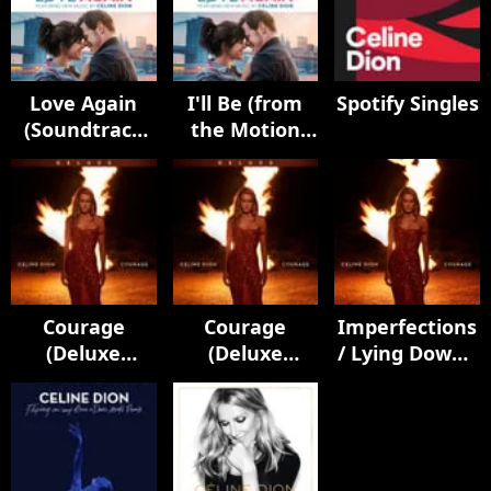
Love Again
I'll Be (from
Spotify Singles
(Soundtrack
the Motion
from the
Picture
Motion
Soundtrack
Picture)
Love Again)
Courage
Courage
Imperfections
(Deluxe
(Deluxe
/ Lying Down /
Edition)
Edition)
Courage