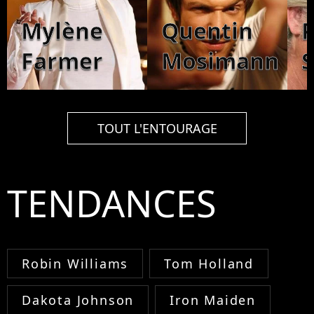
Mylène
Quentin
P
Farmer
Mosimann
S
TOUT L'ENTOURAGE
TENDANCES
Robin Williams
Tom Holland
Dakota Johnson
Iron Maiden