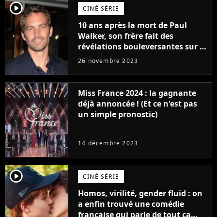
player2
CINÉ SÉRIE
10 ans après la mort de Paul
Walker, son frère fait des
révélations bouleversantes sur la
réaction des acteurs de Fast and
26 novembre 2023
Furious
Miss France 2024 : la gagnante
déjà annoncée ! (Et ce n'est pas
un simple pronostic)
14 décembre 2023
player2
CINÉ SÉRIE
Homos, virilité, gender fluid : on
a enfin trouvé une comédie
française qui parle de tout ça