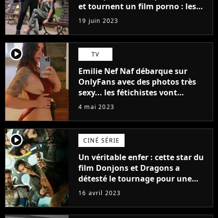
et tournent un film porno : les
premières images du tournage
19 juin 2023
(exclu)
player2
TV
Emilie Nef Naf débarque sur
OnlyFans avec des photos très
sexy... les fétichistes vont
prendre leur pied !
4 mai 2023
player2
CINÉ SÉRIE
Un véritable enfer : cette star du
film Donjons et Dragons a
détesté le tournage pour une
raison très spéciale
16 avril 2023