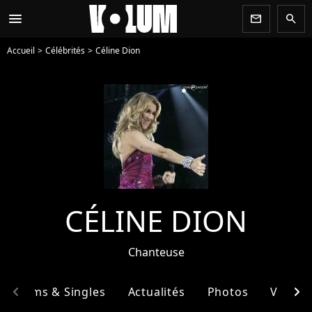
menu
newsletter
search
Accueil
Célébrités
Céline Dion
CÉLINE DION
Chanteuse
chevron_left
chevron_right
Albums & Singles
Actualités
Photos
Vidéos