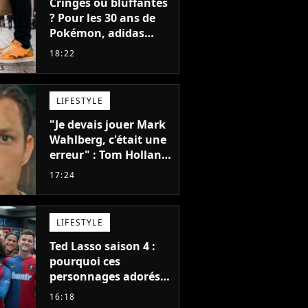
Cringes ou bluffantes
? Pour les 30 ans de
Pokémon, adidas
dévoile une énorme
18:22
collection de sneakers
et je ne sais pas quoi
en penser
LIFESTYLE
"Je devais jouer Mark
Wahlberg, c'était une
erreur" : Tom Holland,
la star de Spider-Man,
17:24
ne referait pas ce
blockbuster
LIFESTYLE
Ted Lasso saison 4 :
pourquoi ces
personnages adorés
des fans ne sont pas
16:18
dans la suite ?