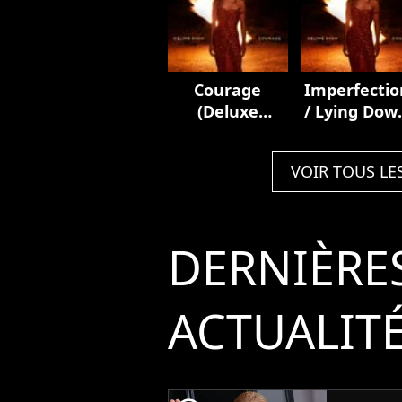
Courage
Imperfectio
(Deluxe
/ Lying Dow
Edition)
Courage
VOIR TOUS LE
DERNIÈRE
ACTUALIT