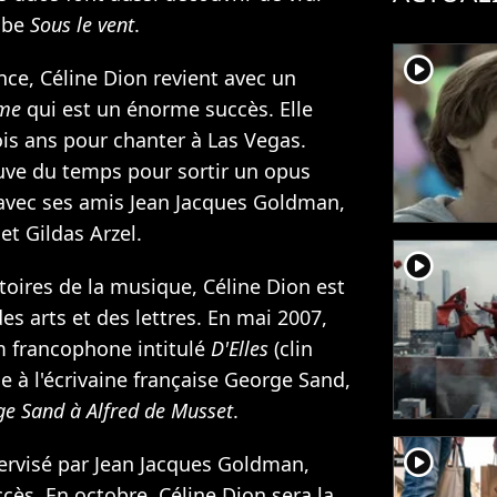
ube
Sous le vent
.
player2
ce, Céline Dion revient avec un
me
qui est un énorme succès. Elle
ois ans pour chanter à Las Vegas.
ouve du temps pour sortir un opus
vec ses amis Jean Jacques Goldman,
et Gildas Arzel.
player2
toires de la musique, Céline Dion est
s arts et des lettres. En mai 2007,
m francophone intitulé
D'Elles
(clin
 à l'écrivaine française George Sand,
ge Sand à Alfred de Musset
.
player2
rvisé par Jean Jacques Goldman,
cès. En octobre, Céline Dion sera la