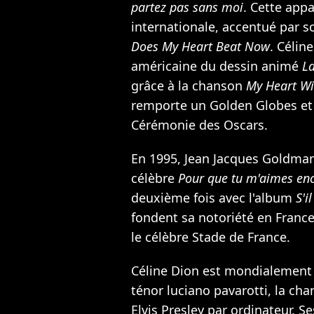
partez pas sans moi
. Cette appa
internationale, accentué par 
Does My Heart Beat Now
. Célin
américaine du dessin animé
La
grâce à la chanson
My Heart Wi
remporte un Golden Globes et
Cérémonie des Oscars.
En 1995,
Jean Jacques Goldma
célèbre
Pour que tu m'aimes en
deuxième fois avec l'album
S'i
fondent sa notoriété en France
le célèbre Stade de France.
Céline Dion est mondialement 
ténor luciano pavarotti, la ch
Elvis Presley
par ordinateur. Se