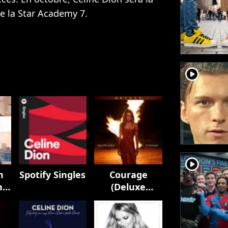
e la Star Academy 7.
player2
player2
m
Spotify Singles
Courage
n
(Deluxe
Edition)
k
)