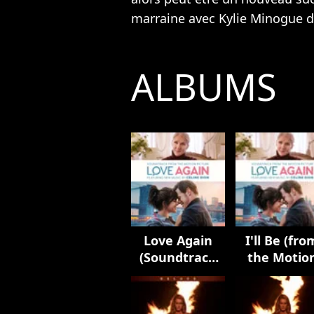
marraine avec
Kylie Minogue
d
ALBUMS
Love Again
I'll Be (fro
(Soundtrack
the Motio
from the
Picture
Motion
Soundtrac
Picture)
Love Again