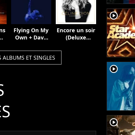
player2
ns
Flying On My
Encore un soir
n /
Own + Dave
(Deluxe
Audé Remix
Edition)
S ALBUMS ET SINGLES
player2
S
ÉS
player2