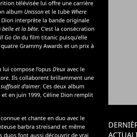
rition télévisée lui offre une carrière
son album
Unisson
et le tube
Where
e Dion interprète la bande originale
 belle et la bête
. C'est la consécration
ll Go On
du film titanic puisqu'elle
 quatre Grammy Awards et un prix à
n
lui compose l’opus
D’eux
avec le
core
. Ils collaborent brillamment une
l suffisait d'aimer
. Ces deux album
 et en juin 1999, Céline Dion remplit
connue et chante en duo avec le
DERNIÈ
anteuse barbra streisand et même
ACTUAL
s duos font aussi découvrir de vrai