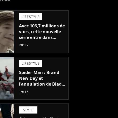
LIFESTYLE
Avec 106,7 millions de
vues, cette nouvelle
série entre dans
l'histoire de Netflix en
20:32
seulement 48 jours
LIFESTYLE
Spider-Man : Brand
New Day et
l'annulation de Blade
montrent que Marvel
19:15
n'est plus capable de
faire quoi que ce soit
de simple
STYLE