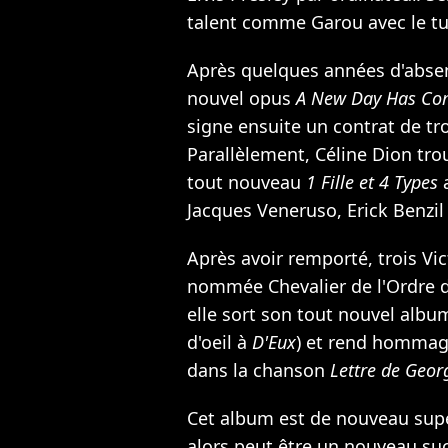
talent comme
Garou
avec le t
Après quelques années d'absen
nouvel opus
A New Day Has Co
signe ensuite un contrat de tr
Parallèlement, Céline Dion tr
tout nouveau
1 Fille et 4 Types
a
Jacques Veneruso, Erick Benzil 
Après avoir remporté, trois Vic
nommée Chevalier de l'Ordre de
elle sort son tout nouvel albu
d'oeil à
D'Eux
) et rend hommage
dans la chanson
Lettre de Geor
Cet album est de nouveau supe
alors peut être un nouveau suc