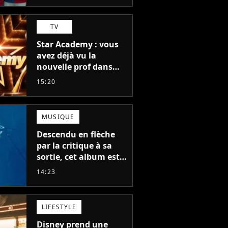
TV
Star Academy : vous
avez déjà vu la
nouvelle prof dans
The Voice et aux
15:20
Enfoirés
MUSIQUE
Descendu en flèche
par la critique à sa
sortie, cet album est
en train de devenir le
14:23
plus populaire de son
auteur
LIFESTYLE
Disney prend une