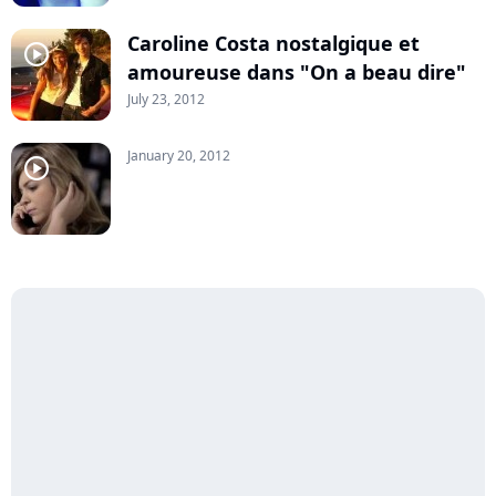
Caroline Costa nostalgique et
player2
amoureuse dans "On a beau dire"
July 23, 2012
January 20, 2012
player2