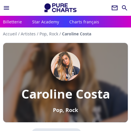
menu
newsletter
search
Billetterie
Star Academy
Charts français
Accueil
/
Artistes
/
Pop, Rock
/
Caroline Costa
Caroline Costa
Pop, Rock