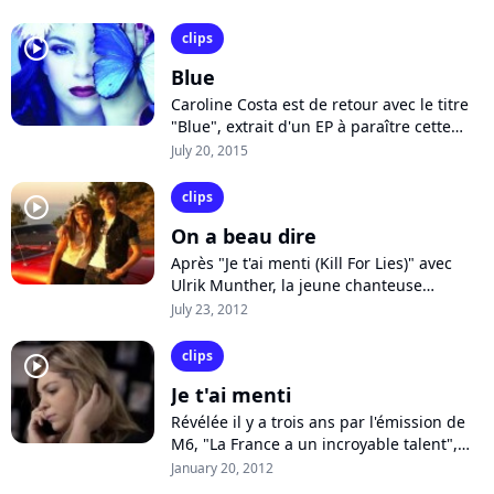
son nouvel album. La chanteuse...
clips
player2
Blue
Caroline Costa est de retour avec le titre
"Blue", extrait d'un EP à paraître cette
année. Inspirée par le septième art et
July 20, 2015
sans doute Lana Del Rey, la...
clips
player2
On a beau dire
Après "Je t'ai menti (Kill For Lies)" avec
Ulrik Munther, la jeune chanteuse
Caroline Costa, révélée dans "La France a
July 23, 2012
un incroyable talent", se remémore...
clips
player2
Je t'ai menti
Révélée il y a trois ans par l'émission de
M6, "La France a un incroyable talent",
Caroline Costa, 15 ans, sortira son
January 20, 2012
premier album le 27 février prochain....