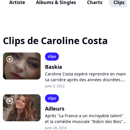
Artiste
Albums & Singles
Charts
Clips
Clips de Caroline Costa
clips
player2
Baskia
Caroline Costa espère reprendre en main
sa carrière après des années discrètes.
Finaliste de la dernière saison de "The
June 3, 2022
Voice", la chanteuse dévoile son...
clips
player2
Ailleurs
Après "La France a un incroyable talent"
et la comédie musicale "Robin des Bois",
Caroline Costa enregistre actuellement
June 28, 2016