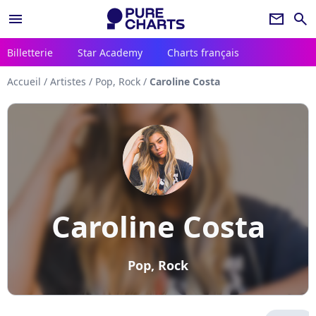
menu
newsletter
search
Billetterie
Star Academy
Charts français
Accueil
/
Artistes
/
Pop, Rock
/
Caroline Costa
Caroline Costa
Pop, Rock