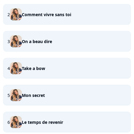
2
Comment vivre sans toi
3
On a beau dire
4
Take a bow
5
Mon secret
6
Le temps de revenir