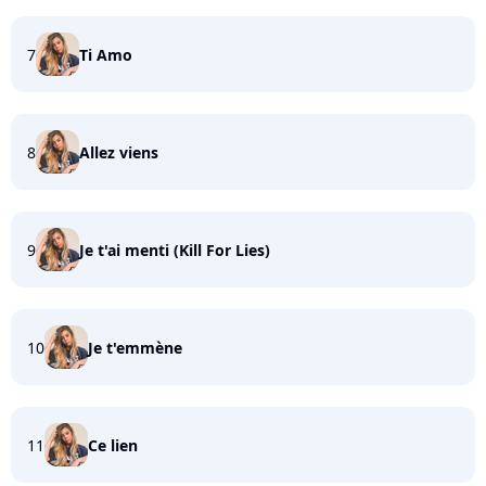
7
Ti Amo
8
Allez viens
9
Je t'ai menti (Kill For Lies)
10
Je t'emmène
11
Ce lien