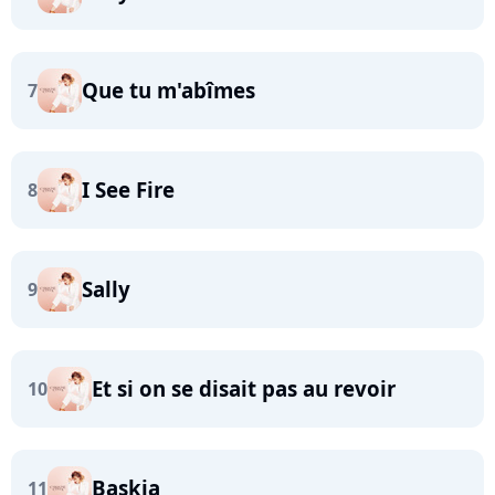
Que tu m'abîmes
7
I See Fire
8
Sally
9
Et si on se disait pas au revoir
10
Baskia
11