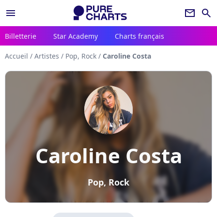
menu
newsletter
search
Billetterie
Star Academy
Charts français
Accueil
/
Artistes
/
Pop, Rock
/
Caroline Costa
Caroline Costa
Pop, Rock