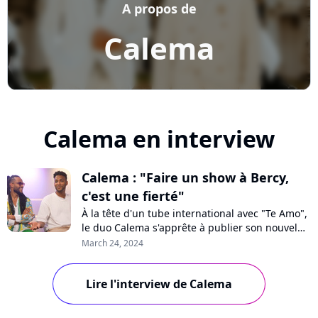
A propos de
Calema
Calema en interview
Calema : "Faire un show à Bercy,
c'est une fierté"
À la tête d'un tube international avec "Te Amo",
le duo Calema s'apprête à publier son nouvel
album "Voyage", emmené par le single
March 24, 2024
"Emmène-moi". De leurs débuts au grand
concert qu'ils donneront à l'Accor Arena en
Lire l'interview de Calema
2025, en passant par leur relation spéciale avec
la France, les deux frères se confient à Pur...