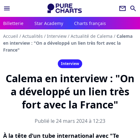
menu
newsletter
search
Billetterie
Star Academy
Charts français
Accueil
/
Actualités
/
Interview
/
Actualité de Calema
/
Calema
en interview : "On a développé un lien très fort avec la
France"
Interview
Calema en interview : "On
a développé un lien très
fort avec la France"
Publié le 24 mars 2024 à 12:23
À la tête d'un tube international avec "Te