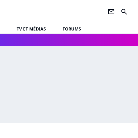
newsletter
search
TV ET MÉDIAS
FORUMS