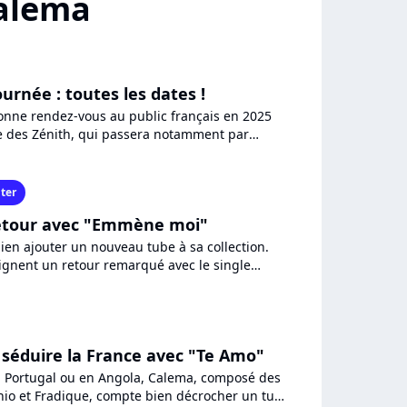
Calema
urnée : toutes les dates !
nne rendez-vous au public français en 2025
 des Zénith, qui passera notamment par
aris et la Halle Tony...
ter
etour avec "Emmène moi"
en ajouter un nouveau tube à sa collection.
signent un retour remarqué avec le single
i mélange français...
séduire la France avec "Te Amo"
 Portugal ou en Angola, Calema, composé des
nio et Fradique, compte bien décrocher un tube