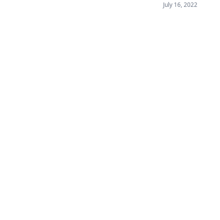
de l'été avec sa c
July 16, 2022