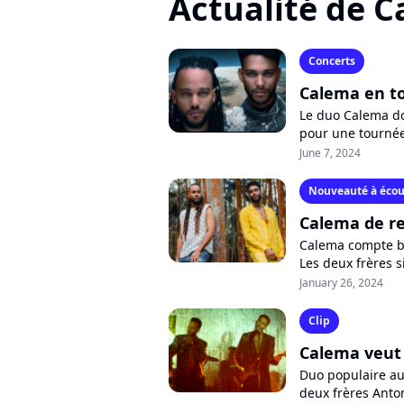
Actualité de 
Concerts
Calema en to
Le duo Calema do
pour une tournée
l'Accor Arena de P
June 7, 2024
Nouveauté à écou
Calema de r
Calema compte bi
Les deux frères 
"Emmène moi", qu
January 26, 2024
Clip
Calema veut 
Duo populaire au
deux frères Anto