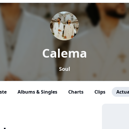
Calema
Soul
ste
Albums & Singles
Charts
Clips
Actua