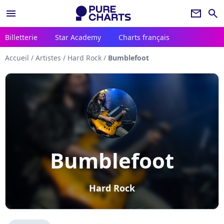
menu
newsletter
search
Billetterie
Star Academy
Charts français
Accueil
/
Artistes
/
Hard Rock
/
Bumblefoot
Bumblefoot
Hard Rock