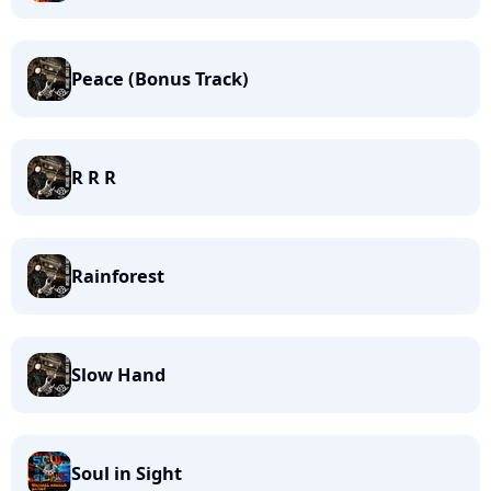
Peace (Bonus Track)
R R R
Rainforest
Slow Hand
Soul in Sight