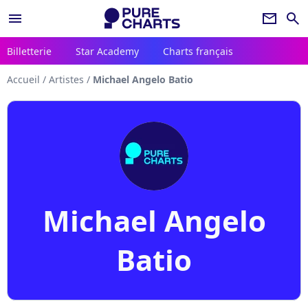
menu
newsletter
search
Billetterie
Star Academy
Charts français
Accueil
/
Artistes
/
Michael Angelo Batio
Michael Angelo
Batio