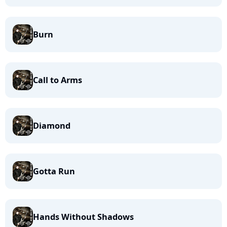
Burn
Call to Arms
Diamond
Gotta Run
Hands Without Shadows