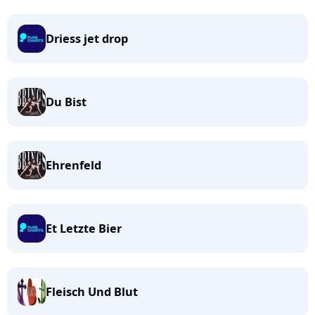
Driess jet drop
Du Bist
Ehrenfeld
Et Letzte Bier
Fleisch Und Blut