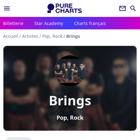
menu
newsletter
search
Billetterie
Star Academy
Charts français
Accueil
/
Artistes
/
Pop, Rock
/
Brings
Brings
Pop, Rock