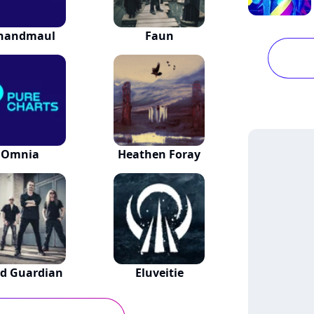
handmaul
Faun
Omnia
Heathen Foray
nd Guardian
Eluveitie