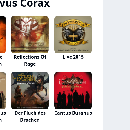
vus Corax
x
Reflections Of
Live 2015
n
Rage
nus
Der Fluch des
Cantus Buranus
n
Drachen