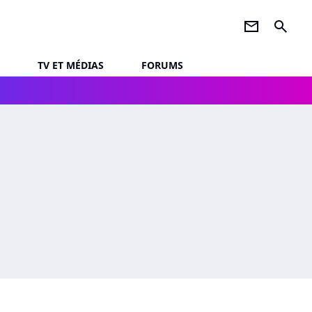
newsletter
search
TV ET MÉDIAS
FORUMS