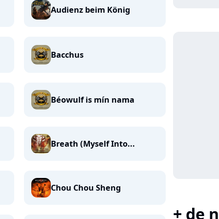
Audienz beim König
Bacchus
Béowulf is mín nama
Breath (Myself Into...
Chou Chou Sheng
+ de n