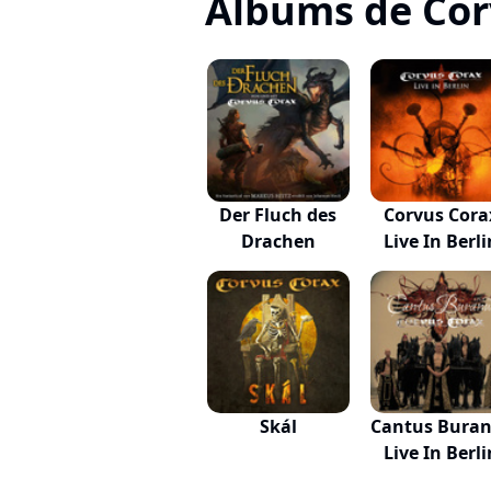
Albums de Cor
Der Fluch des
Corvus Cora
Drachen
Live In Berli
Skál
Cantus Bura
Live In Berli