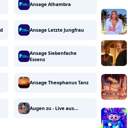
Ansage Alhambra
nd
Ansage Letzte Jungfrau
Ansage Siebenfache
Essenz
Ansage Theophanus Tanz
Augen zu - Live aus...