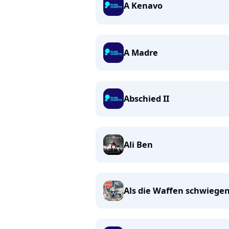
A Kenavo
A Madre
Abschied II
Ali Ben
Als die Waffen schwiege