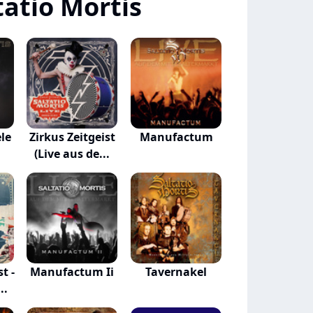
atio Mortis
le
Zirkus Zeitgeist
Manufactum
(Live aus de...
t -
Manufactum Ii
Tavernakel
..