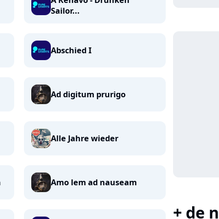
A Kenavo - Drunken
Sailor...
Abschied I
Ad digitum prurigo
Alle Jahre wieder
n
Amo lem ad nauseam
+ de n