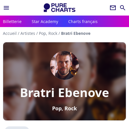
menu
newsletter
search
Billetterie
Star Academy
Charts français
Accueil
/
Artistes
/
Pop, Rock
/
Bratri Ebenove
Bratri Ebenove
Pop, Rock