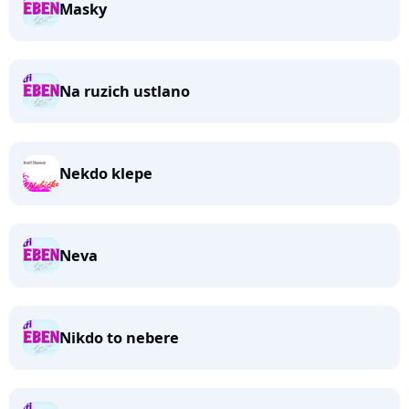
Masky
Na ruzich ustlano
Nekdo klepe
Neva
Nikdo to nebere