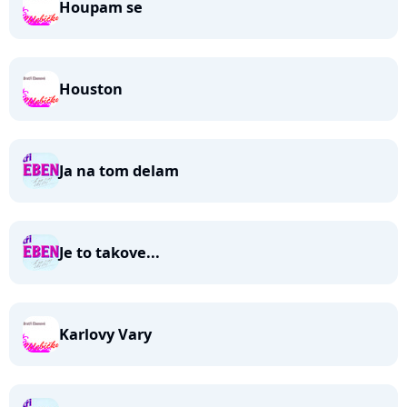
Houpam se
Houston
Ja na tom delam
Je to takove...
Karlovy Vary