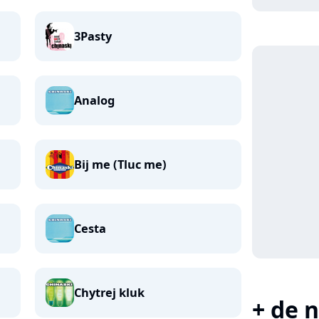
3Pasty
Analog
Bij me (Tluc me)
Cesta
Chytrej kluk
+ de n