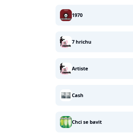
1970
7 hrichu
Artiste
Cash
Chci se bavit