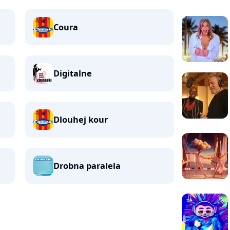
Coura
Digitalne
Dlouhej kour
Drobna paralela