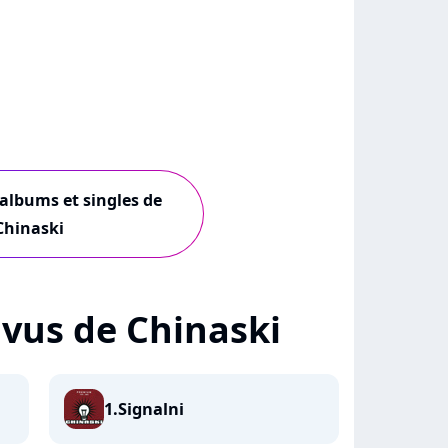
 albums et singles de
Chinaski
+ vus de Chinaski
1.Signalni