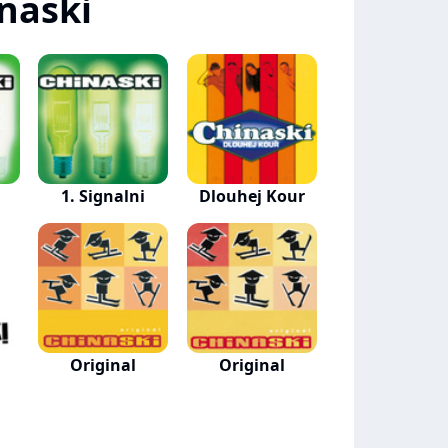
naski
1. Signalni
Dlouhej Kour
Original
Original