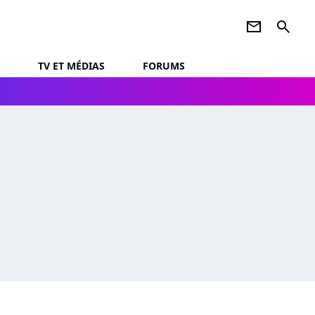
newsletter
search
TV ET MÉDIAS
FORUMS