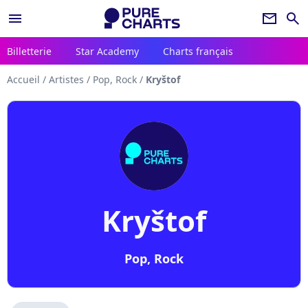
menu
newsletter
search
Billetterie
Star Academy
Charts français
Accueil
/
Artistes
/
Pop, Rock
/
Kryštof
Kryštof
Pop, Rock