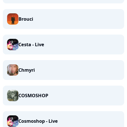
Brouci
Cesta - Live
Chmyri
COSMOSHOP
Cosmoshop - Live