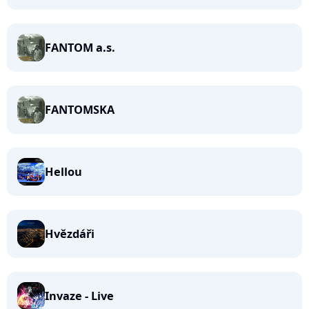
FANTOM a.s.
FANTOMSKA
Hellou
Hvězdáři
Invaze - Live