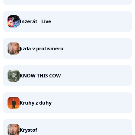
Inzerát - Live
Jizda v protismeru
KNOW THIS COW
Kruhy z duhy
Krystof