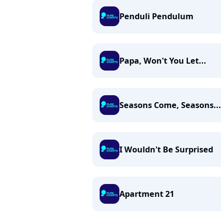
Penduli Pendulum
Papa, Won't You Let...
Seasons Come, Seasons...
I Wouldn't Be Surprised
Apartment 21