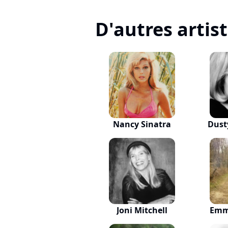
D'autres artis
Nancy Sinatra
Dust
Joni Mitchell
Emm