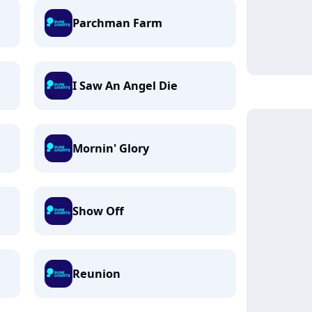
Parchman Farm
I Saw An Angel Die
Mornin' Glory
Show Off
Reunion