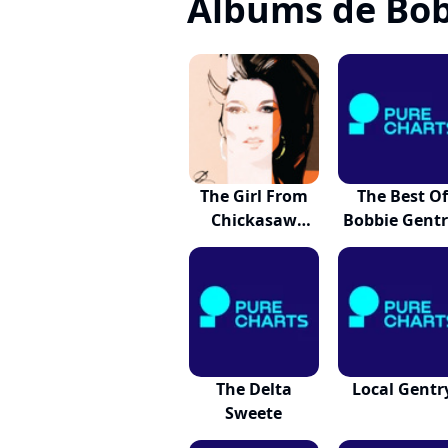
Albums de Bob
The Girl From
The Best O
Chickasaw
Bobbie Gentr
Count...
Th...
The Delta
Local Gentr
Sweete