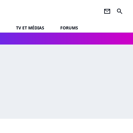
newsletter
search
TV ET MÉDIAS
FORUMS