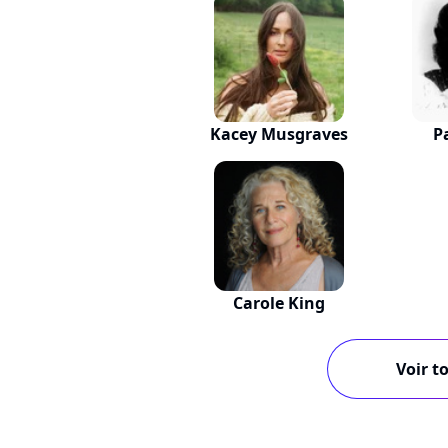
Kacey Musgraves
P
Carole King
Voir to