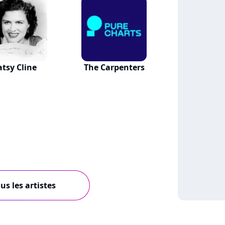
atsy Cline
The Carpenters
us les artistes