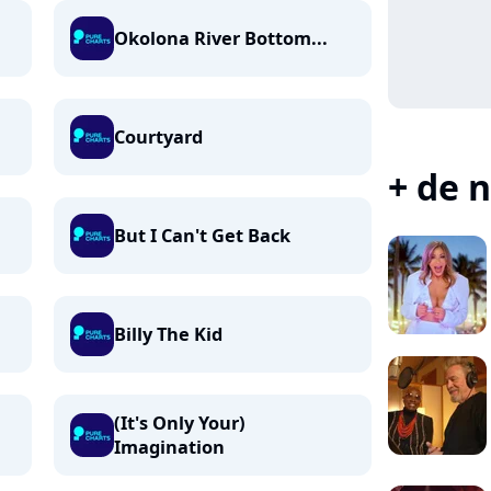
Okolona River Bottom...
Courtyard
+ de n
But I Can't Get Back
Billy The Kid
(It's Only Your)
Imagination