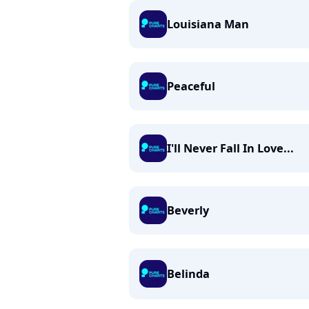
Louisiana Man
Peaceful
I'll Never Fall In Love...
Beverly
Belinda