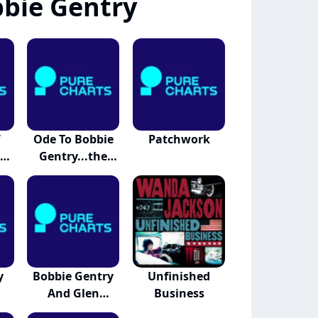
bie Gentry
f
Ode To Bobbie
Patchwork
y:
Gentry...the
Ca...
y
Bobbie Gentry
Unfinished
And Glen
Business
Campbell