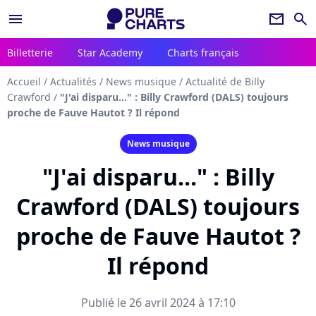
menu
newsletter
search
Billetterie
Star Academy
Charts français
Accueil
/
Actualités
/
News musique
/
Actualité de Billy
Crawford
/
"J'ai disparu..." : Billy Crawford (DALS) toujours
proche de Fauve Hautot ? Il répond
News musique
"J'ai disparu..." : Billy
Crawford (DALS) toujours
proche de Fauve Hautot ?
Il répond
Publié le 26 avril 2024 à 17:10