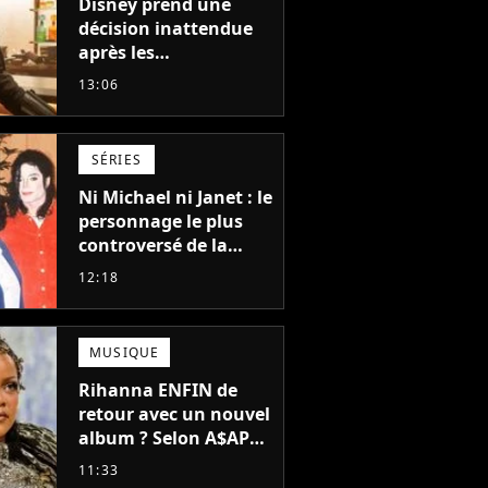
Disney prend une
décision inattendue
après les
"performances
13:06
mitigées" de Vaiana
et The Mandalorian &
Grogu au box-office
SÉRIES
Ni Michael ni Janet : le
personnage le plus
controversé de la
famille Jackson va
12:18
avoir le droit à sa
propre série
MUSIQUE
Rihanna ENFIN de
retour avec un nouvel
album ? Selon A$AP
Rocky, "c'est du
11:33
sérieux"