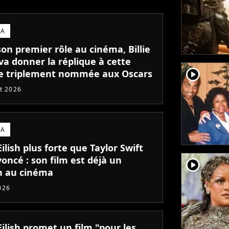
MA
on premier rôle au cinéma, Billie
 va donner la réplique à cette
player2
ce triplement nommée aux Oscars
et 2026
MA
 Eilish plus forte que Taylor Swift
oncé : son film est déjà un
player2
n au cinéma
026
 Eilish promet un film "pour les