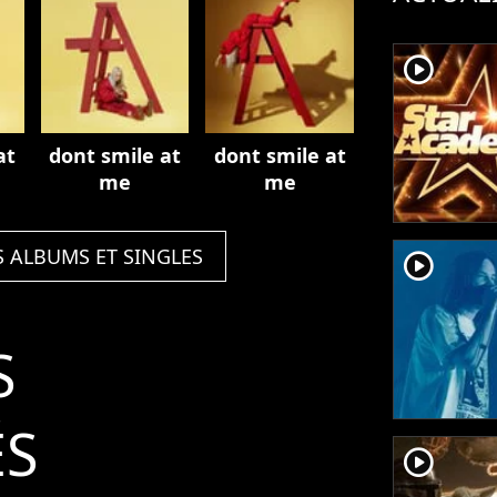
player2
at
dont smile at
dont smile at
me
me
S ALBUMS ET SINGLES
player2
S
ÉS
player2