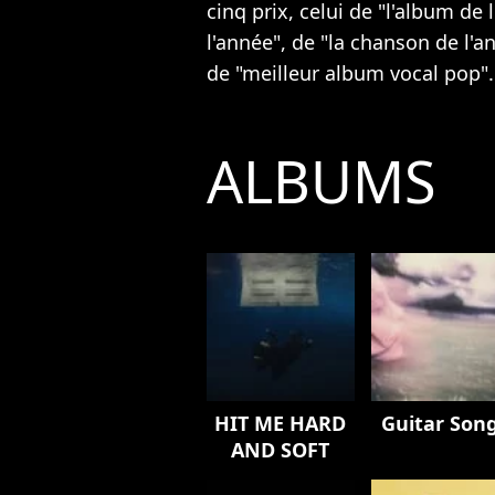
cinq prix,
celui de "l'album de 
l'année", de "la chanson de l'an
de "meilleur album vocal pop".
ALBUMS
HIT ME HARD
Guitar Son
AND SOFT