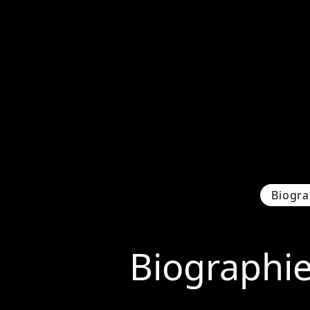
Biogra
Biographi