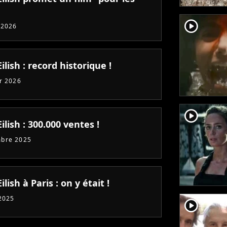
player2
 2026
 Eilish : record historique !
er 2026
player2
 Eilish : 300.000 ventes !
mbre 2025
Eilish à Paris : on y était !
 2025
player2