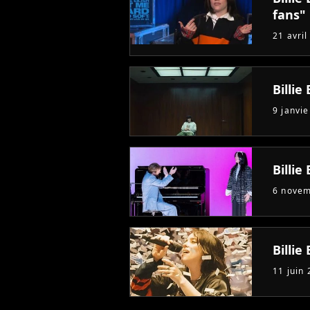
fans"
21 avril
Billie
9 janvi
Billie
6 nove
Billie 
11 juin