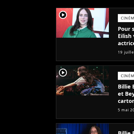
player2
CINÉ
Pour s
Eilish
actri
19 juill
player2
CINÉ
Billie
et Bey
carto
5 mai 2
Billie