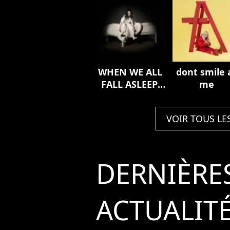
WHEN WE ALL
dont smile 
FALL ASLEEP,
me
WHERE DO WE
GO?
VOIR TOUS LE
DERNIÈRE
ACTUALIT