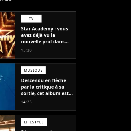
TV
Star Academy : vous
avez déjà vu la
nouvelle prof dans
The Voice et aux
15:20
Enfoirés
MUSIQUE
Descendu en flèche
par la critique à sa
sortie, cet album est
en train de devenir le
14:23
plus populaire de son
auteur
LIFESTYLE