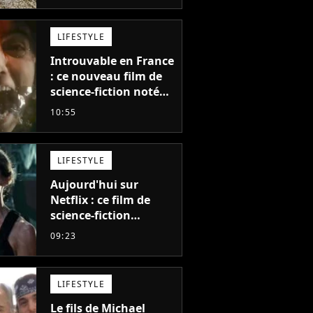
LIFESTYLE
Introuvable en France
: ce nouveau film de
science-fiction noté
55% est décrit comme
10:55
"le plus stupide de
l'année"
LIFESTYLE
Aujourd'hui sur
Netflix : ce film de
science-fiction
totalement oublié est
09:23
pourtant l'un des
meilleurs des années
2010
LIFESTYLE
Le fils de Michael