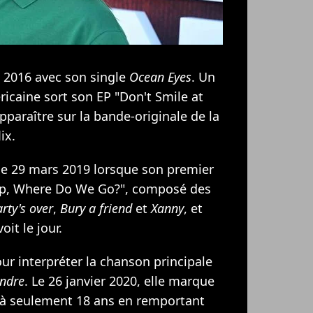
en 2016 avec son single
Ocean Eyes
. Un
ricaine sort son EP "Don't Smile at
pparaître sur la bande-originale de la
ix.
 le 29 mars 2019 lorsque son premier
ep, Where Do We Go?", composé des
rty's over
,
Bury a friend
et
Xanny
, et
oit le jour.
pour interpréter la chanson principale
endre
. Le 26 janvier 2020, elle marque
 à seulement 18 ans en remportant