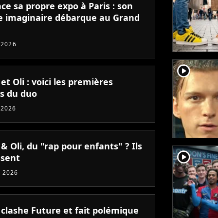
nce sa propre expo à Paris : son
 imaginaire débarque au Grand
t 2026
player2
 et Oli : voici les premières
es du duo
 2026
 & Oli, du "rap pour enfants" ? Ils
player2
ssent
 2026
 clashe Future et fait polémique