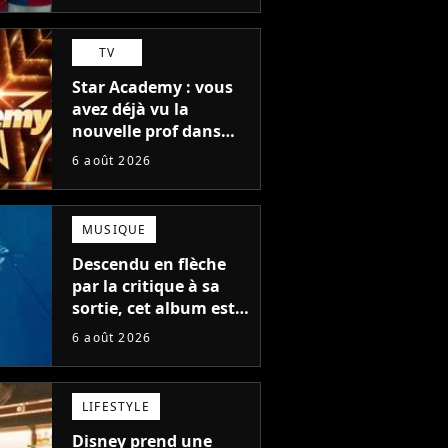
TV
Star Academy : vous
avez déjà vu la
nouvelle prof dans
The Voice et aux
6 août 2026
Enfoirés
MUSIQUE
Descendu en flèche
par la critique à sa
sortie, cet album est
en train de devenir le
6 août 2026
plus populaire de son
auteur
LIFESTYLE
Disney prend une