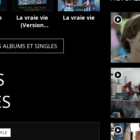
e
La vraie vie
La vraie vie
player2
(Version
deluxe / 10
inédits)
S ALBUMS ET SINGLES
S
player2
ÉS
player2
TYLE