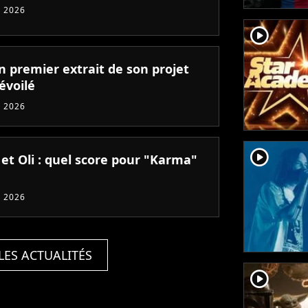
 2026
player2
un premier extrait de son projet
évoilé
 2026
player2
 et Oli : quel score pour "Karma"
 2026
LES ACTUALITÉS
player2