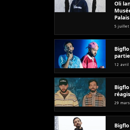
Oli la
Musée
Palais
5 juille
Bigflo
parti
12 avril
Bigflo
réagi
29 mars
Bigflo