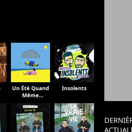
s
Un Été Quand
Insolents
Même
(BIGFLO & Oli
et Bon
Entendeur)
DERNIÈ
ACTUAL