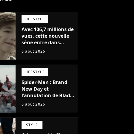
LIFESTYLE
Avec 106,7 millions de
vues, cette nouvelle
série entre dans
l'histoire de Netflix en
6 août 2026
seulement 48 jours
LIFESTYLE
Spider-Man : Brand
New Day et
l'annulation de Blade
montrent que Marvel
6 août 2026
n'est plus capable de
faire quoi que ce soit
de simple
STYLE