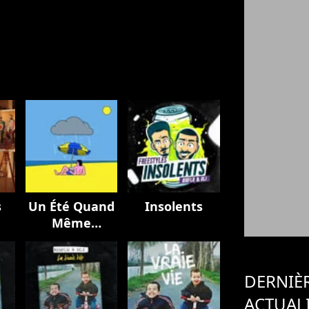
s
Un Été Quand
Insolents
Même
(BIGFLO & Oli
et Bon
Entendeur)
DERNIÈ
ACTUAL