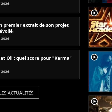
 2026
player2
un premier extrait de son projet
évoilé
 2026
player2
 et Oli : quel score pour "Karma"
 2026
LES ACTUALITÉS
player2