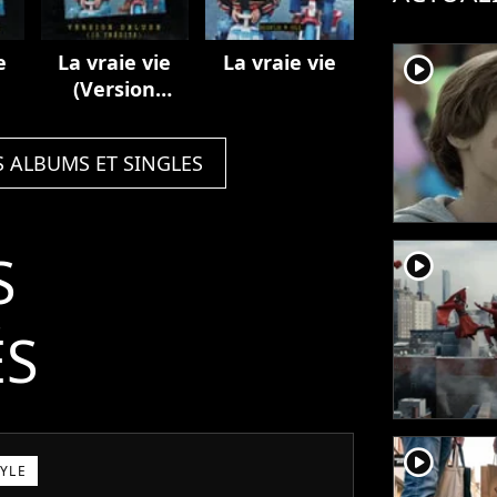
e
La vraie vie
La vraie vie
player2
(Version
deluxe / 10
inédits)
S ALBUMS ET SINGLES
S
player2
ÉS
player2
TYLE