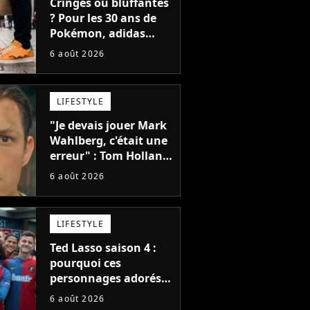
Cringes ou bluffantes
? Pour les 30 ans de
Pokémon, adidas
dévoile une énorme
6 août 2026
collection de sneakers
et je ne sais pas quoi
en penser
LIFESTYLE
"Je devais jouer Mark
Wahlberg, c'était une
erreur" : Tom Holland,
la star de Spider-Man,
6 août 2026
ne referait pas ce
blockbuster
LIFESTYLE
Ted Lasso saison 4 :
pourquoi ces
personnages adorés
des fans ne sont pas
6 août 2026
dans la suite ?