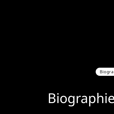
Biogra
Biographi