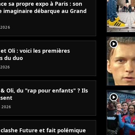
nce sa propre expo à Paris : son
 imaginaire débarque au Grand
t 2026
player2
 et Oli : voici les premières
es du duo
 2026
 & Oli, du "rap pour enfants" ? Ils
player2
ssent
 2026
 clashe Future et fait polémique