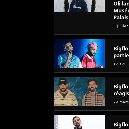
Oli la
Musée
Palais
5 juille
Bigflo
parti
12 avril
Bigflo
réagi
29 mars
Bigflo