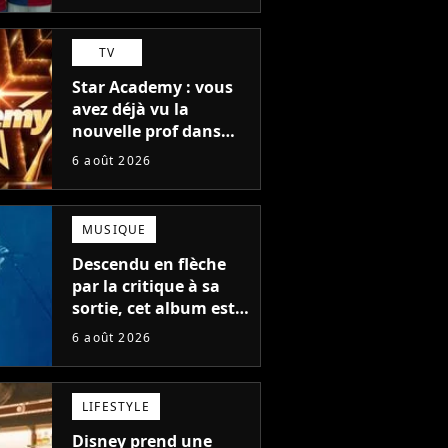
TV
Star Academy : vous
avez déjà vu la
nouvelle prof dans
The Voice et aux
6 août 2026
Enfoirés
MUSIQUE
Descendu en flèche
par la critique à sa
sortie, cet album est
en train de devenir le
6 août 2026
plus populaire de son
auteur
LIFESTYLE
Disney prend une