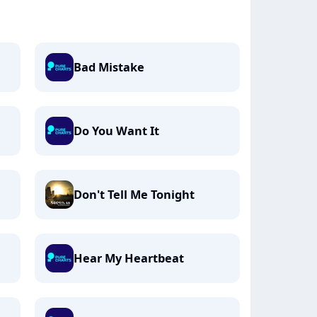
Bad Mistake
Do You Want It
Don't Tell Me Tonight
Hear My Heartbeat