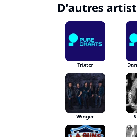
D'autres artis
Trixter
Dan
Winger
S