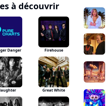
tes à découvrir
ger Danger
Firehouse
laughter
Great White