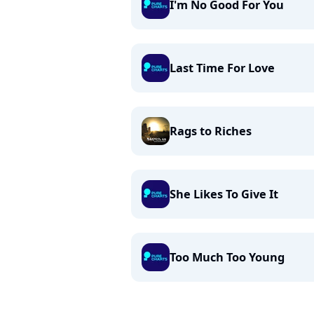
I'm No Good For You
Last Time For Love
Rags to Riches
She Likes To Give It
Too Much Too Young