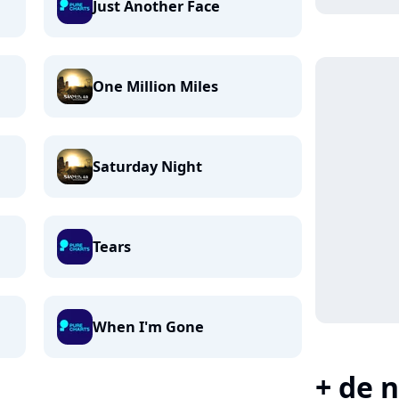
Just Another Face
One Million Miles
Saturday Night
Tears
When I'm Gone
+ de n