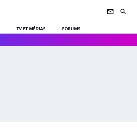
newsletter
search
TV ET MÉDIAS
FORUMS