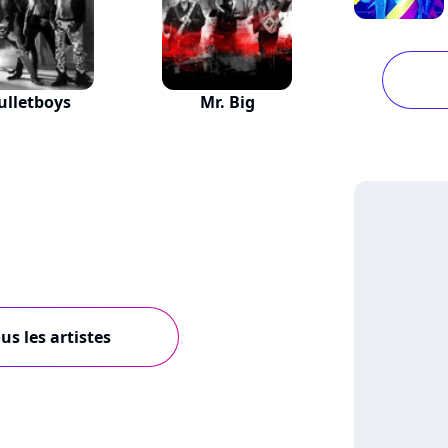
ulletboys
Mr. Big
us les artistes