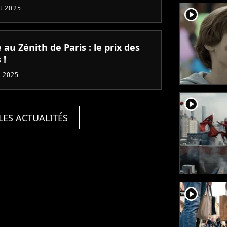
et 2025
player2
 au Zénith de Paris : le prix des
 !
 2025
player2
LES ACTUALITÉS
player2