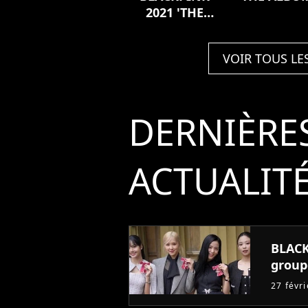
2021 'THE
SHOW' LIVE
VOIR TOUS LE
DERNIÈRE
ACTUALIT
BLACKP
group
27 févr