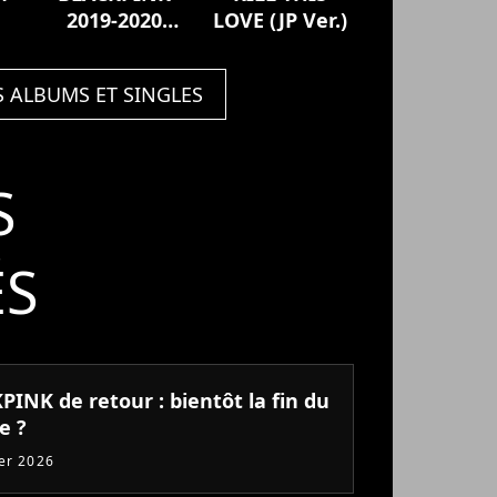
2019-2020
LOVE (JP Ver.)
WORLD TOUR
IN YOUR AREA
S ALBUMS ET SINGLES
-TOKYO DOME-
(Live)
S
ÉS
INK de retour : bientôt la fin du
e ?
ier 2026