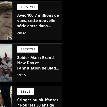
LIFESTYLE
Avec 106,7 millions de
vues, cette nouvelle
série entre dans
l'histoire de Netflix en
20:32
seulement 48 jours
LIFESTYLE
Spider-Man : Brand
New Day et
l'annulation de Blade
montrent que Marvel
19:15
n'est plus capable de
faire quoi que ce soit
de simple
STYLE
Cringes ou bluffantes
? Pour les 30 ans de