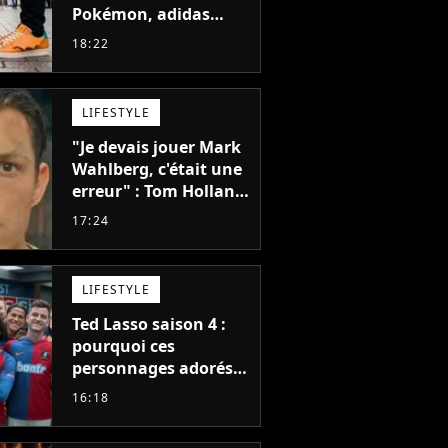
Pokémon, adidas
dévoile une énorme
18:22
collection de sneakers
et je ne sais pas quoi
en penser
LIFESTYLE
"Je devais jouer Mark
Wahlberg, c'était une
erreur" : Tom Holland,
la star de Spider-Man,
17:24
ne referait pas ce
blockbuster
LIFESTYLE
Ted Lasso saison 4 :
pourquoi ces
personnages adorés
des fans ne sont pas
16:18
dans la suite ?