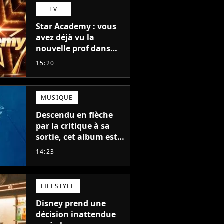
TV
Star Academy : vous
avez déjà vu la
nouvelle prof dans
The Voice et aux
15:20
Enfoirés
MUSIQUE
Descendu en flèche
par la critique à sa
sortie, cet album est
en train de devenir le
14:23
plus populaire de son
auteur
LIFESTYLE
Disney prend une
décision inattendue