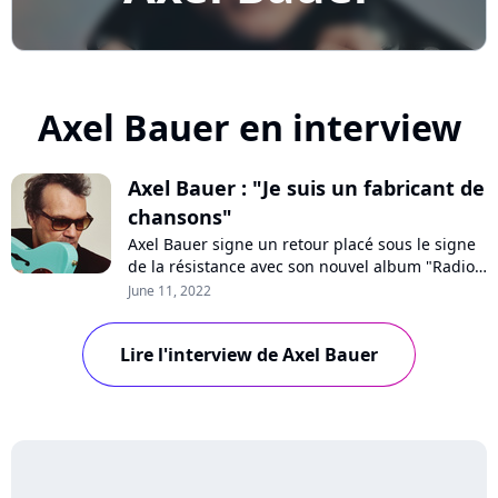
Axel Bauer en interview
Axel Bauer : "Je suis un fabricant de
chansons"
Axel Bauer signe un retour placé sous le signe
de la résistance avec son nouvel album "Radio
Londres", où résonne la voix de son père,
June 11, 2022
Franck, et plane l'ombre de la maladie.
Rencontre passionnante avec un insatiable
Lire l'interview de Axel Bauer
musicien qui ne veut pas lâcher les guitares.