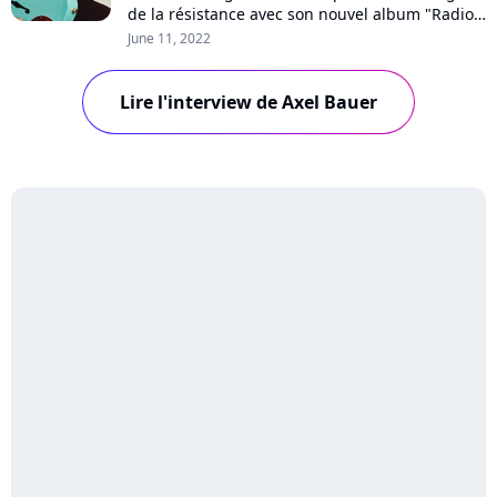
de la résistance avec son nouvel album "Radio
Londres", où résonne la voix de son père,
June 11, 2022
Franck, et plane l'ombre de la maladie.
Rencontre passionnante avec un insatiable
Lire l'interview de Axel Bauer
musicien qui ne veut pas lâcher les guitares.