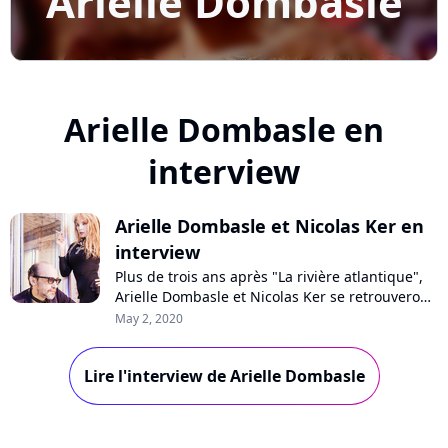
Arielle Dombasle
Arielle Dombasle en
interview
Arielle Dombasle et Nicolas Ker en
interview
Plus de trois ans après "La rivière atlantique",
Arielle Dombasle et Nicolas Ker se retrouveront
sur l'album "Empire", qui sortira au mois de
May 2, 2020
juin. Les deux artistes se confient en interview
pour Pure Charts.
Lire l'interview de Arielle Dombasle