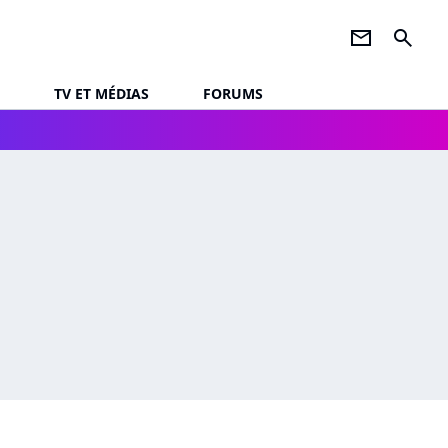
newsletter
search
TV ET MÉDIAS
FORUMS