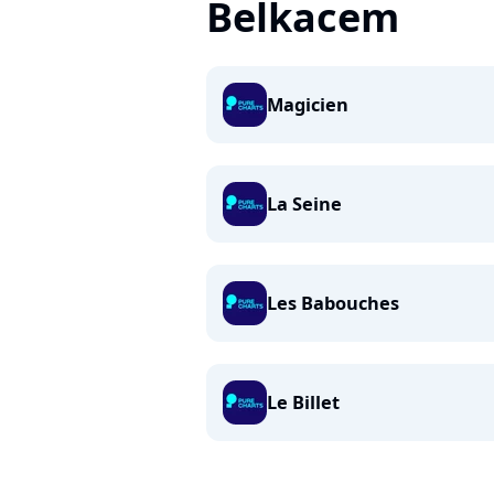
Belkacem
Magicien
La Seine
Les Babouches
Le Billet