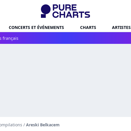
CONCERTS ET ÉVÉNEMENTS
CHARTS
ARTISTES
s français
ompilations
/
Areski Belkacem