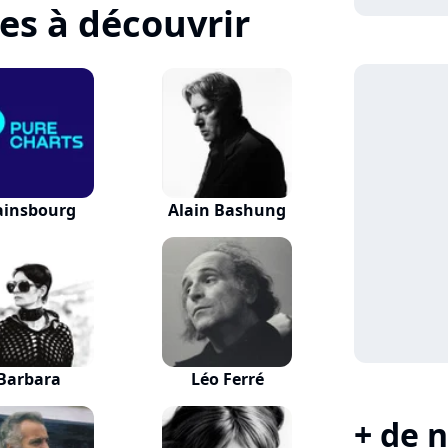
tes à découvrir
ainsbourg
Alain Bashung
Barbara
Léo Ferré
+ de n