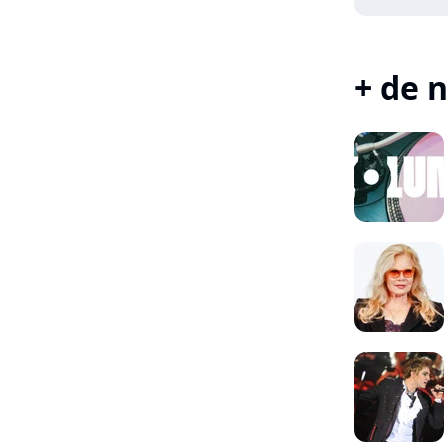
+ de n