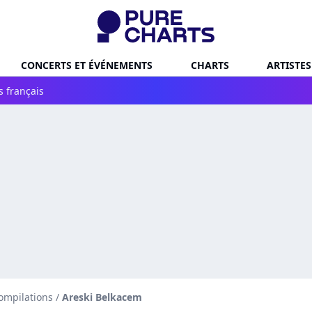
CONCERTS ET ÉVÉNEMENTS
CHARTS
ARTISTES
s français
ompilations
/
Areski Belkacem