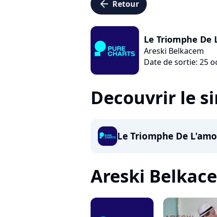
arrow_left
Retour
Le Triomphe De 
Areski Belkacem
Date de sortie: 25 
Decouvrir le s
Le Triomphe De L'amo
Areski Belkacem