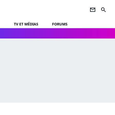
newsletter
search
TV ET MÉDIAS
FORUMS