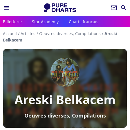
menu
newsletter
search
Billetterie
Star Academy
Charts français
Accueil
/
Artistes
/
Oeuvres diverses, Compilations
/
Areski
Belkacem
Areski Belkacem
Oeuvres diverses, Compilations