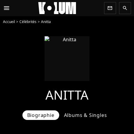
menu
newsletter
search
Accueil
Célébrités
Anitta
ANITTA
Biographie
Albums & Singles