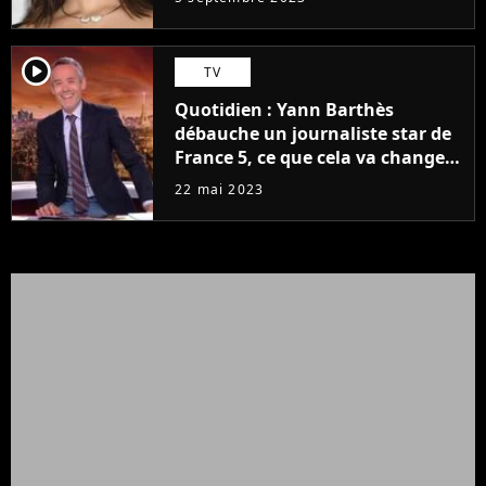
player2
TV
Quotidien : Yann Barthès
débauche un journaliste star de
France 5, ce que cela va changer
à la rentrée
22 mai 2023