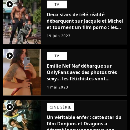
player2
TV
Deux stars de télé-réalité
débarquent sur Jacquie et Michel
et tournent un film porno : les
premières images du tournage
19 juin 2023
(exclu)
player2
TV
Emilie Nef Naf débarque sur
OnlyFans avec des photos très
sexy... les fétichistes vont
prendre leur pied !
4 mai 2023
player2
CINÉ SÉRIE
Un véritable enfer : cette star du
film Donjons et Dragons a
détesté le tournage pour une