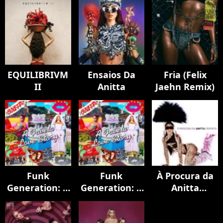
EQUILIBRIVM
Ensaios Da
Fria (Felix
II
Anitta
Jaehn Remix)
Funk
Funk
À Procura da
Generation: A
Generation: A
Anitta
Favela Love
Favela Love
Perfeita
Story
Story