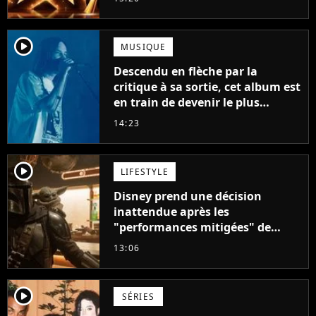
player2
MUSIQUE
Descendu en flèche par la
critique à sa sortie, cet album est
en train de devenir le plus
populaire de son auteur
14:23
player2
LIFESTYLE
Disney prend une décision
inattendue après les
"performances mitigées" de
Vaiana et The Mandalorian &
13:06
Grogu au box-office
player2
SÉRIES