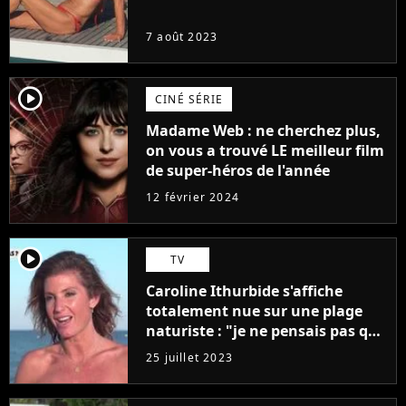
7 août 2023
player2
CINÉ SÉRIE
Madame Web : ne cherchez plus,
on vous a trouvé LE meilleur film
de super-héros de l'année
12 février 2024
player2
TV
Caroline Ithurbide s'affiche
totalement nue sur une plage
naturiste : "je ne pensais pas que
j'arriverais à le faire..."
25 juillet 2023