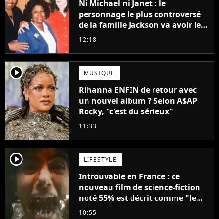
Ni Michael ni Janet : le
personnage le plus controversé
de la famille Jackson va avoir le
droit à sa propre série
12:18
player2
MUSIQUE
Rihanna ENFIN de retour avec
un nouvel album ? Selon A$AP
Rocky, "c'est du sérieux"
11:33
player2
LIFESTYLE
Introuvable en France : ce
nouveau film de science-fiction
noté 55% est décrit comme "le
plus stupide de l'année"
10:55