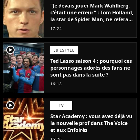
"Je devais jouer Mark Wahlberg,
c'était une erreur" : Tom Holland,
la star de Spider-Man, ne referait
pas ce blockbuster
17:24
player2
LIFESTYLE
Ted Lasso saison 4 : pourquoi ces
personnages adorés des fans ne
sont pas dans la suite ?
16:18
player2
TV
Star Academy : vous avez déjà vu
la nouvelle prof dans The Voice
et aux Enfoirés
15:20