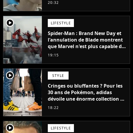
48 jours
20:32
player2
LIFESTYLE
Spider-Man : Brand New Day et
l'annulation de Blade montrent
que Marvel n'est plus capable de
faire quoi que ce soit de simple
19:15
player2
STYLE
Cringes ou bluffantes ? Pour les
30 ans de Pokémon, adidas
dévoile une énorme collection de
sneakers et je ne sais pas quoi en
18:22
penser
player2
LIFESTYLE