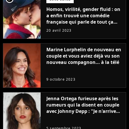
Homos, virilité, gender fluid : on
a enfin trouvé une comédie
française qui parle de tout ça
sans être super ringarde
20 avril 2023
Marine Lorphelin de nouveau en
couple et vous aviez déjà vu son
nouveau compagnon... à la télé
9 octobre 2023
Jenna Ortega furieuse après les
rumeurs qui la disent en couple
avec Johnny Depp : "Je n'arrive
même pas..."
5 septembre 2023