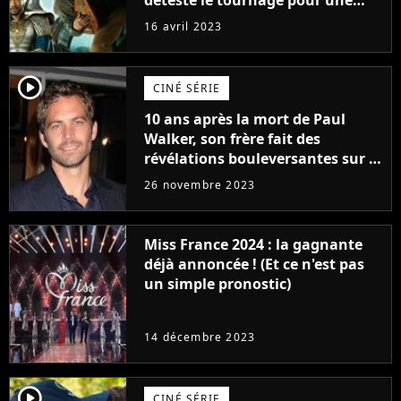
raison très spéciale
16 avril 2023
player2
CINÉ SÉRIE
10 ans après la mort de Paul
Walker, son frère fait des
révélations bouleversantes sur la
réaction des acteurs de Fast and
26 novembre 2023
Furious
Miss France 2024 : la gagnante
déjà annoncée ! (Et ce n'est pas
un simple pronostic)
14 décembre 2023
player2
CINÉ SÉRIE