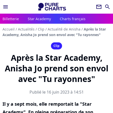
menu
newsletter
search
Billetterie
Star Academy
Charts français
Accueil
/
Actualités
/
Clip
/
Actualité de Anisha
/
Après la Star
Academy, Anisha Jo prend son envol avec "Tu rayonnes"
Clip
Après la Star Academy,
Anisha Jo prend son envol
avec "Tu rayonnes"
Publié le 16 juin 2023 à 14:51
Il y a sept mois, elle remportait la "Star
Academy". En pleine préparation de son