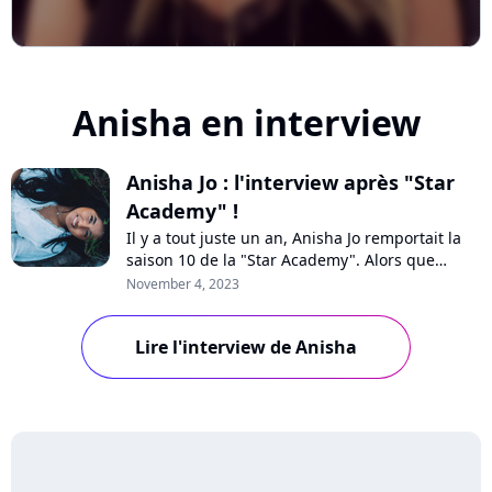
Anisha en interview
Anisha Jo : l'interview après "Star
Academy" !
Il y a tout juste un an, Anisha Jo remportait la
saison 10 de la "Star Academy". Alors que
l'émission est de retour sur TF1, la jeune
November 4, 2023
chanteuse publie son premier album
"Lumière". Elle nous en raconte la conception et
Lire l'interview de Anisha
ce qu'elle ressent depuis sa victoire. Interview !