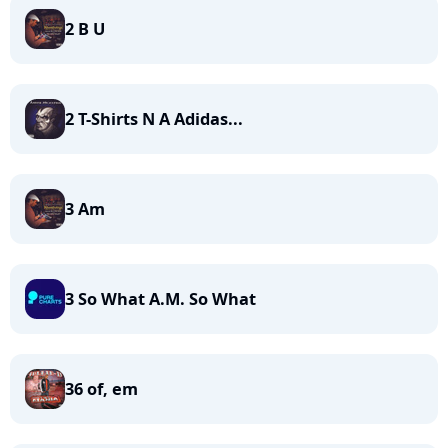
2 B U
2 T-Shirts N A Adidas...
3 Am
3 So What A.M. So What
36 of, em