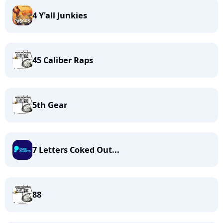
4 Y'all Junkies
45 Caliber Raps
5th Gear
7 Letters Coked Out...
88