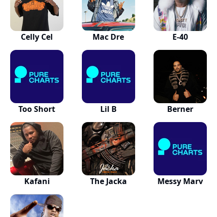
Celly Cel
Mac Dre
E-40
Too Short
Lil B
Berner
Kafani
The Jacka
Messy Marv