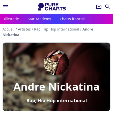
menu
newsletter
search
Billetterie
Star Academy
Charts français
Accueil
/
Artistes
/
Rap, Hip Hop international
/
Andre
Nickatina
Andre Nickatina
Rap, Hip Hop international