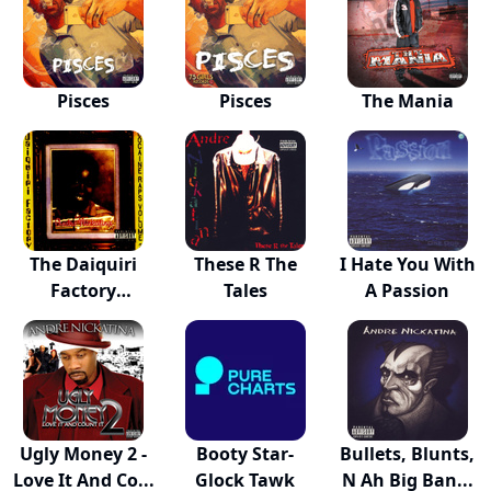
Pisces
Pisces
The Mania
The Daiquiri
These R The
I Hate You With
Factory
Tales
A Passion
Cocaine...
Ugly Money 2 -
Booty Star-
Bullets, Blunts,
Love It And Co...
Glock Tawk
N Ah Big Ban...