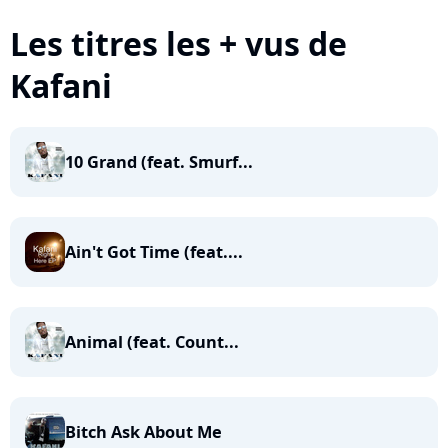
Les titres les + vus de
Kafani
10 Grand (feat. Smurf...
Ain't Got Time (feat....
Animal (feat. Count...
Bitch Ask About Me