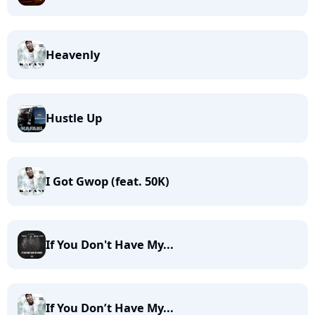
Heavenly
Hustle Up
I Got Gwop (feat. 50K)
If You Don't Have My...
If You Don’t Have My...