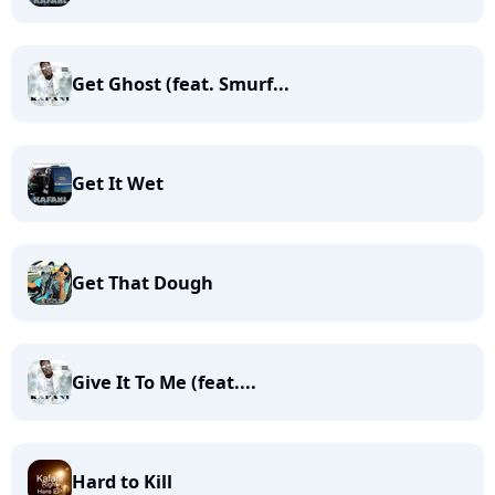
Get Ghost (feat. Smurf...
Get It Wet
Get That Dough
Give It To Me (feat....
Hard to Kill