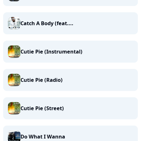
Catch A Body (feat....
Cutie Pie (Instrumental)
Cutie Pie (Radio)
Cutie Pie (Street)
Do What I Wanna