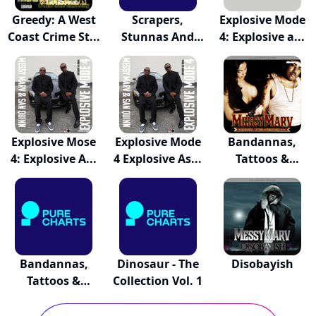
Greedy: A West
Scrapers,
Explosive Mode
Coast Crime St...
Stunnas And
4: Explosive a...
White Tees
Explosive Mose
Explosive Mode
Bandannas,
4: Explosive A...
4 Explosive As...
Tattoos &
Tongue R...
Bandannas,
Dinosaur - The
Disobayish
Tattoos &
Collection Vol. 1
Tongue R...