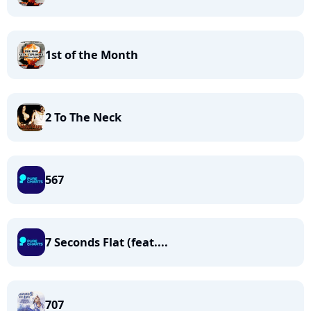
1st of the Month
2 To The Neck
567
7 Seconds Flat (feat....
707