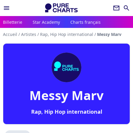
menu
newsletter
search
Billetterie
Star Academy
Charts français
Accueil
/
Artistes
/
Rap, Hip Hop international
/
Messy Marv
Messy Marv
Rap, Hip Hop international