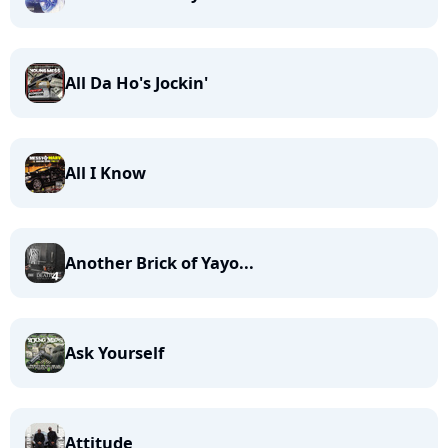
All Da Ho's Jockin'
All I Know
Another Brick of Yayo...
Ask Yourself
Attitude