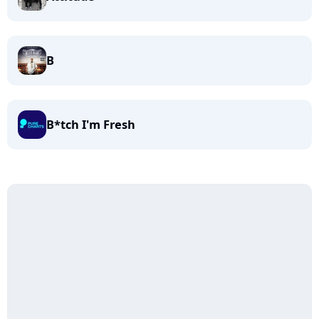
B
B*tch I'm Fresh