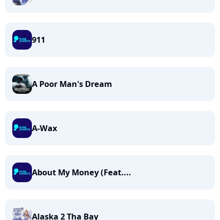
911
A Poor Man's Dream
A-Wax
About My Money (Feat....
Alaska 2 Tha Bay