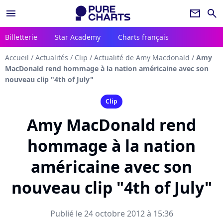
menu
newsletter
search
Billetterie
Star Academy
Charts français
Accueil
/
Actualités
/
Clip
/
Actualité de Amy Macdonald
/
Amy
MacDonald rend hommage à la nation américaine avec son
nouveau clip "4th of July"
Clip
Amy MacDonald rend
hommage à la nation
américaine avec son
nouveau clip "4th of July"
Publié le 24 octobre 2012 à 15:36