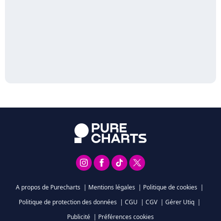
A propos de Purecharts
|
Mentions légales
|
Politique de cookies
|
Politique de protection des données
|
CGU
|
CGV
|
Gérer Utiq
|
Publicité
|
Préférences cookies