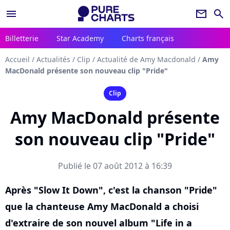
menu
newsletter
search
Billetterie
Star Academy
Charts français
Accueil
/
Actualités
/
Clip
/
Actualité de Amy Macdonald
/
Amy
MacDonald présente son nouveau clip "Pride"
Clip
Amy MacDonald présente
son nouveau clip "Pride"
Publié le 07 août 2012 à 16:39
Après "Slow It Down", c'est la chanson "Pride"
que la chanteuse Amy MacDonald a choisi
d'extraire de son nouvel album "Life in a