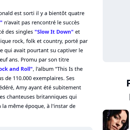
ald est sorti il y a bientôt quatre
t"
n'avait pas rencontré le succès
ité des singles
"Slow It Down"
et
que rock, folk et country, porté par
e qui avait pourtant su captiver le
neuf ans. Promu par son titre
ock and Roll"
, l'album "This Is the
lus de 110.000 exemplaires. Ses
fédéré, Amy ayant été subitement
res chanteuses britanniques qui
 la même époque, à l'instar de