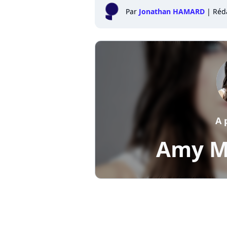
Par
Jonathan HAMARD
|
Réd
A 
Amy M