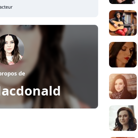
acteur
propos de
acdonald