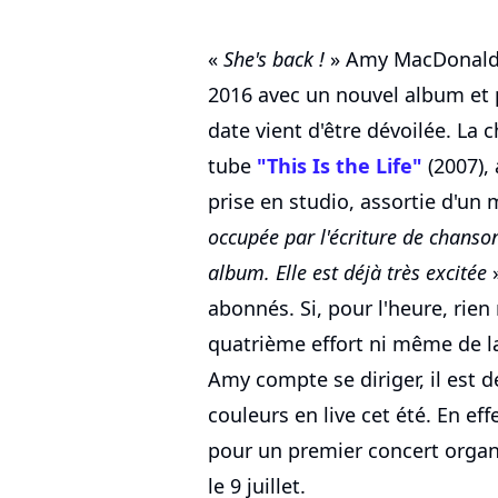
«
She's back !
» Amy MacDonald c
2016 avec un nouvel album et 
date vient d'être dévoilée. La
tube
"This Is the Life"
(2007),
prise en studio, assortie d'u
occupée par l'écriture de chanso
album. Elle est déjà très excitée
»
abonnés. Si, pour l'heure, rien
quatrième effort ni même de la
Amy compte se diriger, il est d
couleurs en live cet été. En ef
pour un premier concert organi
le 9 juillet.