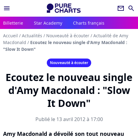
menu
newsletter
search
Billetterie
Star Academy
Charts français
Accueil
/
Actualités
/
Nouveauté à écouter
/
Actualité de Amy
Macdonald
/
Ecoutez le nouveau single d'Amy Macdonald :
"Slow It Down"
Nouveauté à écouter
Ecoutez le nouveau single
d'Amy Macdonald : "Slow
It Down"
Publié le 13 avril 2012 à 17:00
Amy Macdonald a dévoilé son tout nouveau