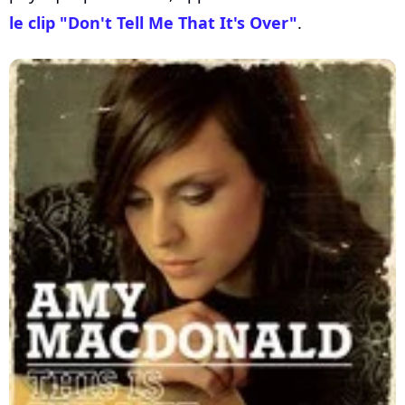
le clip "Don't Tell Me That It's Over"
.