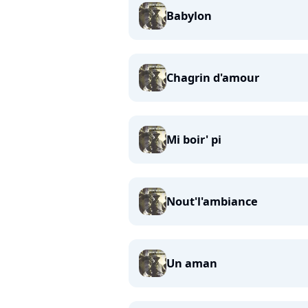
Babylon
Chagrin d'amour
Mi boir' pi
Nout'l'ambiance
Un aman