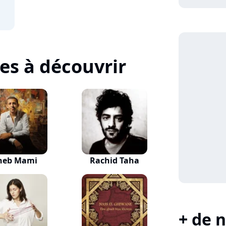
tes à découvrir
heb Mami
Rachid Taha
+ de n