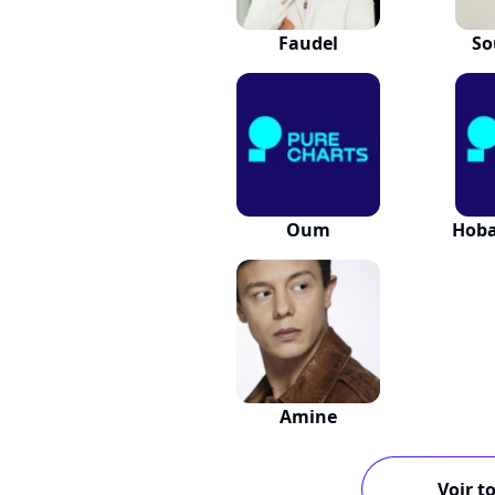
Faudel
So
Oum
Hoba
Amine
Voir to