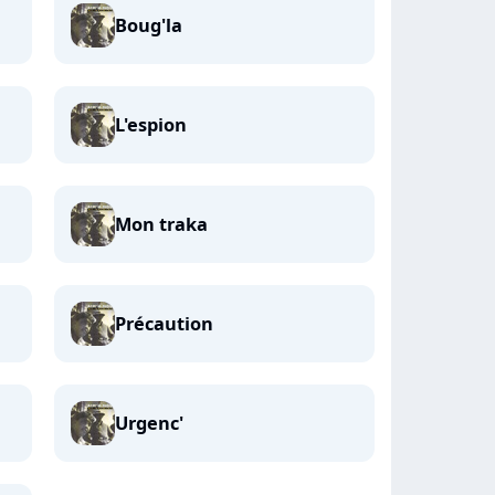
Boug'la
L'espion
Mon traka
Précaution
Urgenc'