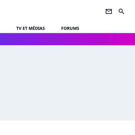
newsletter
search
TV ET MÉDIAS
FORUMS