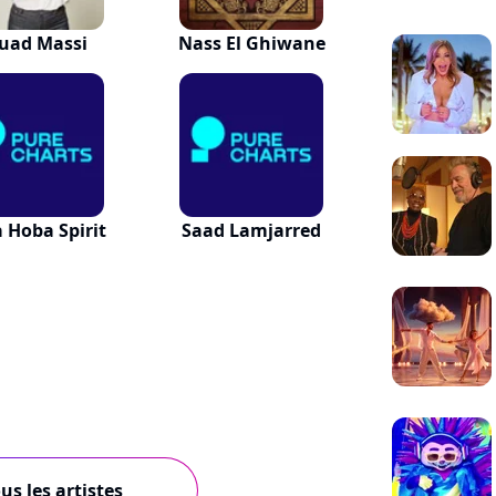
uad Massi
Nass El Ghiwane
 Hoba Spirit
Saad Lamjarred
us les artistes