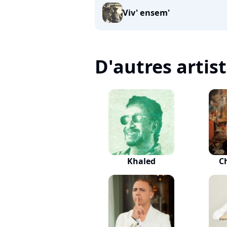
Viv' ensem'
D'autres artis
Khaled
C