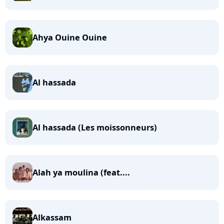
Ahya Ouine Ouine
Al hassada
Al hassada (Les moissonneurs)
Alah ya moulina (feat....
Alkassam