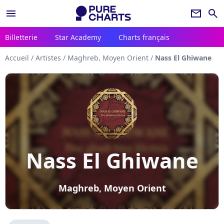
menu
newsletter
search
Billetterie
Star Academy
Charts français
Accueil
/
Artistes
/
Maghreb, Moyen Orient
/
Nass El Ghiwane
Nass El Ghiwane
Maghreb, Moyen Orient