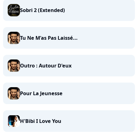
Sobri 2 (Extended)
Tu Ne M'as Pas Laissé...
Outro : Autour D'eux
Pour La Jeunesse
H'Bibi I Love You