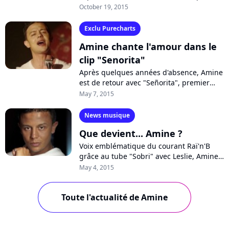
avec son nouveau single "Tu verras".
October 19, 2015
Découvrez le clip en exclusivité sur...
Exclu Purecharts
Amine chante l'amour dans le
clip "Senorita"
Après quelques années d'absence, Amine
est de retour avec "Señorita", premier
extrait de l'album "Casablanca". Un titre
May 7, 2015
estival et festif, sous forme...
News musique
Que devient... Amine ?
Voix emblématique du courant Raï'n'B
grâce au tube "Sobri" avec Leslie, Amine
a séduit en solo avec le hit "J'voulais"
May 4, 2015
avant de disparaitre pendant de...
Toute l'actualité de Amine