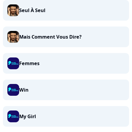
Seul À Seul
Mais Comment Vous Dire?
Femmes
Win
My Girl