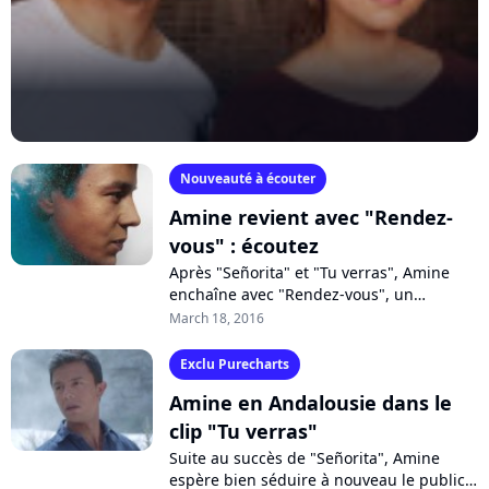
Nouveauté à écouter
Amine revient avec "Rendez-
vous" : écoutez
Après "Señorita" et "Tu verras", Amine
enchaîne avec "Rendez-vous", un
nouveau single romantique aux allures
March 18, 2016
de tube de l'été. Écoutez !
Exclu Purecharts
Amine en Andalousie dans le
clip "Tu verras"
Suite au succès de "Señorita", Amine
espère bien séduire à nouveau le public