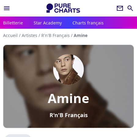
menu
newsletter
search
Billetterie
Star Academy
Charts français
Accueil
/
Artistes
/
R'n'B Français
/
Amine
Amine
R'n'B Français