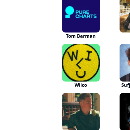
Tom Barman
Wilco
Suf