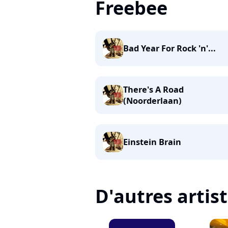
Freebee
Bad Year For Rock 'n'...
There's A Road
(Noorderlaan)
Einstein Brain
D'autres artis