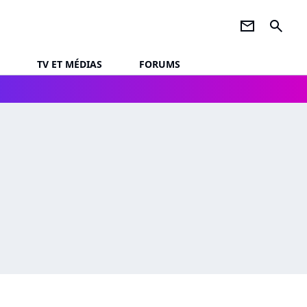
newsletter
search
TV ET MÉDIAS
FORUMS