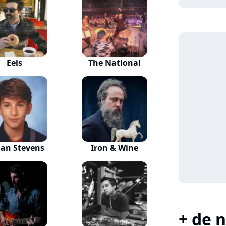
Eels
The National
jan Stevens
Iron & Wine
+ de n