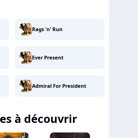
Rags 'n' Run
Ever Present
Admiral For President
tes à découvrir