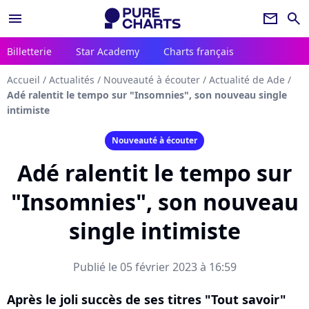
menu
newsletter
search
Billetterie
Star Academy
Charts français
Accueil
/
Actualités
/
Nouveauté à écouter
/
Actualité de Ade
/
Adé ralentit le tempo sur "Insomnies", son nouveau single
intimiste
Nouveauté à écouter
Adé ralentit le tempo sur
"Insomnies", son nouveau
single intimiste
Publié le 05 février 2023 à 16:59
Après le joli succès de ses titres "Tout savoir"