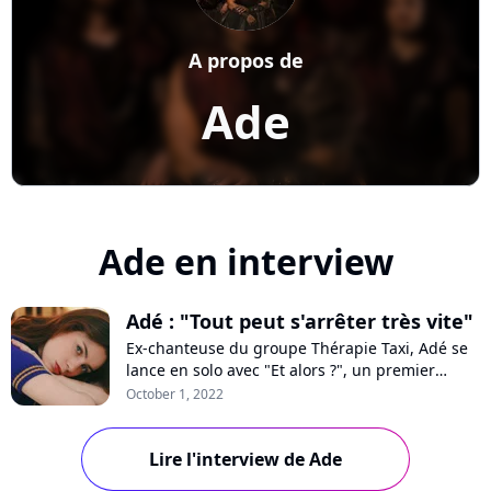
A propos de
Ade
Ade en interview
Adé : "Tout peut s'arrêter très vite"
Ex-chanteuse du groupe Thérapie Taxi, Adé se
lance en solo avec "Et alors ?", un premier
disque pop-folk "version française et version
October 1, 2022
2022" nourri par son amour de l'Amérique.
Rencontre avec une artiste bien dans ses
santiags.
Lire l'interview de Ade