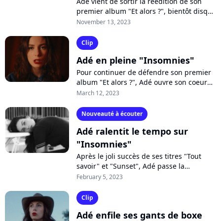
Adé vient de sortir la réédition de son
premier album "Et alors ?", bientôt disque
d'or. Parmi les six titres bonus, on
November 13, 2023
retrouve l'électrique "J'me barre",...
Clip
Adé en pleine "Insomnies"
Pour continuer de défendre son premier
album "Et alors ?", Adé ouvre son coeur
sur la ballade "Insomnies". La chanteuse
March 12, 2023
se laisse tirailler par ses émotions...
Nouveauté à écouter
Adé ralentit le tempo sur
"Insomnies"
Après le joli succès de ses titres "Tout
savoir" et "Sunset", Adé passe la
troisième avec "Insomnies", nouvel extrait
February 5, 2023
plus personnel du premier album...
Clip
Adé enfile ses gants de boxe