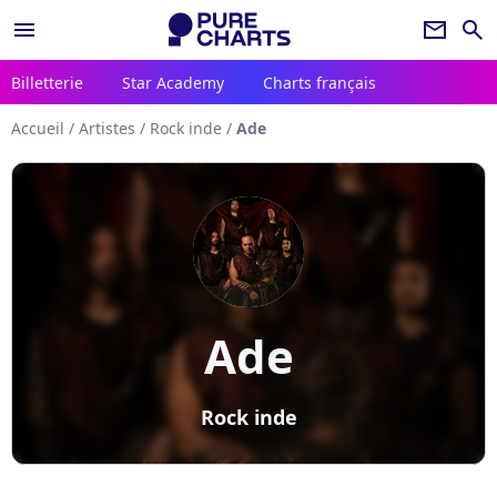
menu
newsletter
search
Billetterie
Star Academy
Charts français
Accueil
/
Artistes
/
Rock inde
/
Ade
Ade
Rock inde