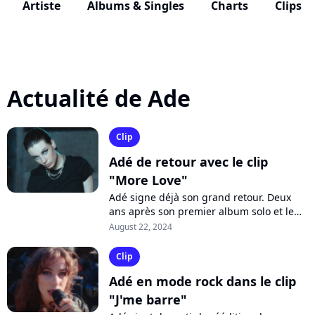
Artiste
Albums & Singles
Charts
Clips
Actualité de Ade
Clip
Adé de retour avec le clip
"More Love"
Adé signe déjà son grand retour. Deux
ans après son premier album solo et le
tube "Tout savoir", l'ex-chanteuse de
August 22, 2024
Thérapie Taxi renoue avec ses racines...
Clip
Adé en mode rock dans le clip
"J'me barre"