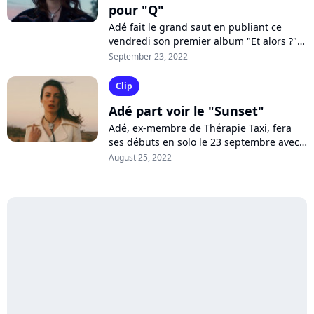
pour "Q"
Adé fait le grand saut en publiant ce
vendredi son premier album "Et alors ?".
Pour célébrer la sortie de son disque pop-
September 23, 2022
country, l'ex-chanteuse de Thérapie...
Clip
Adé part voir le "Sunset"
Adé, ex-membre de Thérapie Taxi, fera
ses débuts en solo le 23 septembre avec
la parution de son premier album "Et
August 25, 2022
alors ?". Après le petit tube "Tout...