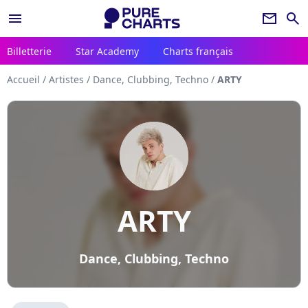
menu
newsletter
search
Billetterie
Star Academy
Charts français
Accueil
/
Artistes
/
Dance, Clubbing, Techno
/
ARTY
ARTY
Dance, Clubbing, Techno