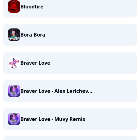
Bloodfire
Bora Bora
Braver Love
Braver Love - Alex Larichev...
Braver Love - Muvy Remix