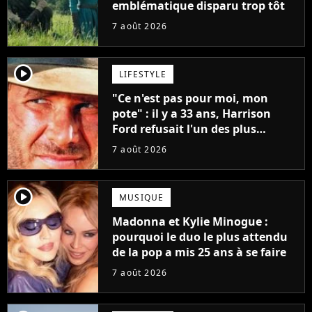
emblématique disparu trop tôt
7 août 2026
player2
LIFESTYLE
"Ce n'est pas pour moi, mon
pote" : il y a 33 ans, Harrison
Ford refusait l'un des plus
grands succès de tous les temps
7 août 2026
player2
MUSIQUE
Madonna et Kylie Minogue :
pourquoi le duo le plus attendu
de la pop a mis 25 ans à se faire
7 août 2026