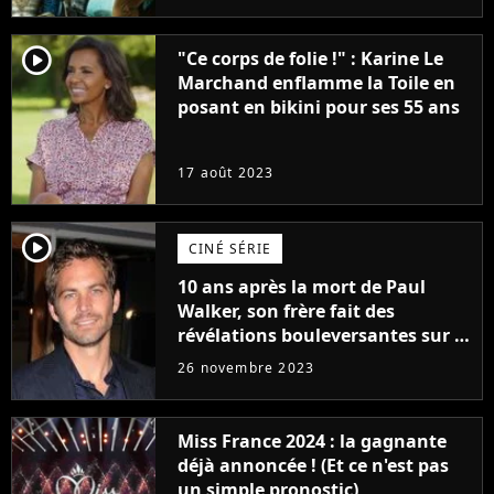
player2
"Ce corps de folie !" : Karine Le
Marchand enflamme la Toile en
posant en bikini pour ses 55 ans
17 août 2023
player2
CINÉ SÉRIE
10 ans après la mort de Paul
Walker, son frère fait des
révélations bouleversantes sur la
réaction des acteurs de Fast and
26 novembre 2023
Furious
Miss France 2024 : la gagnante
déjà annoncée ! (Et ce n'est pas
un simple pronostic)