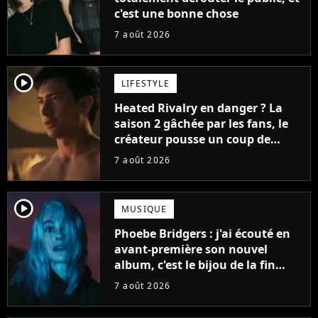
c'est une bonne chose
7 août 2026
player2
LIFESTYLE
Heated Rivalry en danger ? La
saison 2 gâchée par les fans, le
créateur pousse un coup de
gueule
7 août 2026
player2
MUSIQUE
Phoebe Bridgers : j'ai écouté en
avant-première son nouvel
album, c'est le bijou de la fin
d'été
7 août 2026