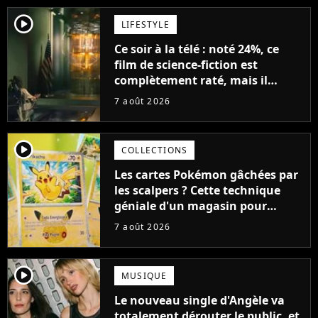
player2
LIFESTYLE
Ce soir à la télé : noté 24%, ce
film de science-fiction est
complètement raté, mais il
aurait pu être encore pire à
7 août 2026
cause de son acteur
player2
COLLECTIONS
Les cartes Pokémon gâchées par
les scalpers ? Cette technique
géniale d'un magasin pour
ruiner les revendeurs
7 août 2026
player2
MUSIQUE
Le nouveau single d'Angèle va
totalement dérouter le public, et