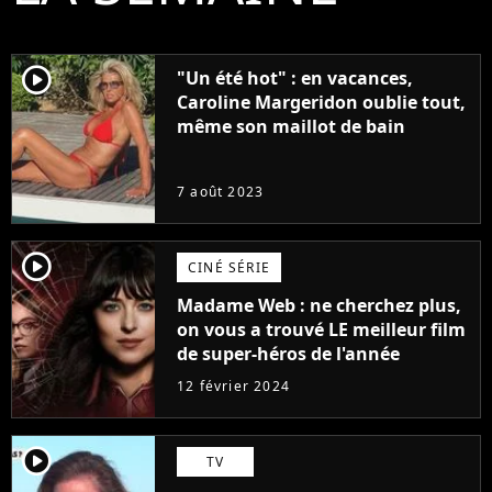
player2
"Un été hot" : en vacances,
Caroline Margeridon oublie tout,
même son maillot de bain
7 août 2023
player2
CINÉ SÉRIE
Madame Web : ne cherchez plus,
on vous a trouvé LE meilleur film
de super-héros de l'année
12 février 2024
player2
TV