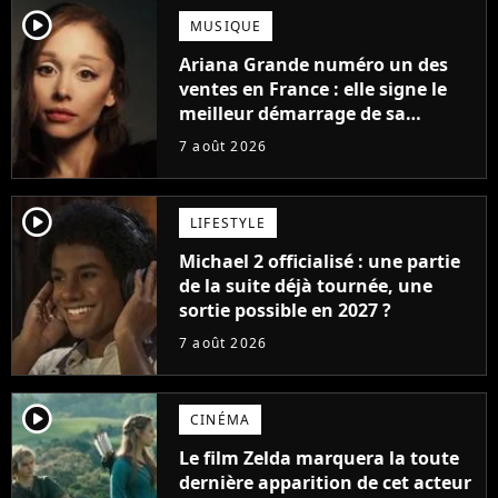
player2
MUSIQUE
Ariana Grande numéro un des
ventes en France : elle signe le
meilleur démarrage de sa
carrière avec son album Petal
7 août 2026
player2
LIFESTYLE
Michael 2 officialisé : une partie
de la suite déjà tournée, une
sortie possible en 2027 ?
7 août 2026
player2
CINÉMA
Le film Zelda marquera la toute
dernière apparition de cet acteur