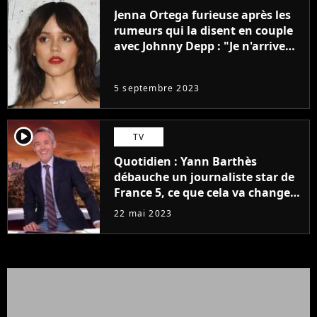
Jenna Ortega furieuse après les
rumeurs qui la disent en couple
avec Johnny Depp : "Je n'arrive
même pas..."
5 septembre 2023
player2
TV
Quotidien : Yann Barthès
débauche un journaliste star de
France 5, ce que cela va changer
à la rentrée
22 mai 2023