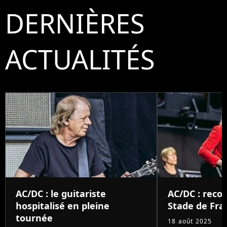
DERNIÈRES
ACTUALITÉS
AC/DC : le guitariste
AC/DC : recor
hospitalisé en pleine
Stade de Fra
tournée
18 août 2025