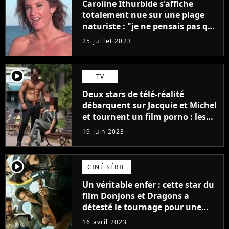
Caroline Ithurbide s'affiche
totalement nue sur une plage
naturiste : "je ne pensais pas que
j'arriverais à le faire..."
25 juillet 2023
player2
TV
Deux stars de télé-réalité
débarquent sur Jacquie et Michel
et tournent un film porno : les
premières images du tournage
19 juin 2023
(exclu)
player2
CINÉ SÉRIE
Un véritable enfer : cette star du
film Donjons et Dragons a
détesté le tournage pour une
raison très spéciale
16 avril 2023