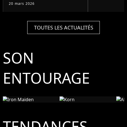
20 mars 2026
TOUTES LES ACTUALITÉS
SON
A
ENTOURAGE
Iron
Maiden
Korn
R
TENDANCES