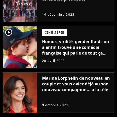
14 décembre 2023
player2
CINÉ SÉRIE
Homos, virilité, gender fluid : on
a enfin trouvé une comédie
française qui parle de tout ça
sans être super ringarde
20 avril 2023
Marine Lorphelin de nouveau en
couple et vous aviez déjà vu son
nouveau compagnon... à la télé
9 octobre 2023