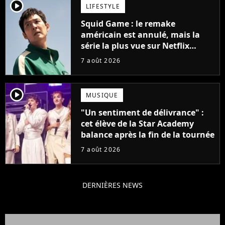
player2
LIFESTYLE
Squid Game : le remake
américain est annulé, mais la
série la plus vue sur Netflix
pourrait avoir une version
7 août 2026
française
player2
MUSIQUE
"Un sentiment de délivrance" :
cet élève de la Star Academy
balance après la fin de la tournée
7 août 2026
DERNIÈRES NEWS