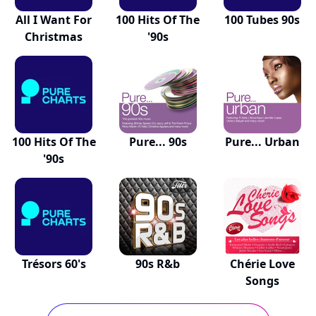
All I Want For
100 Hits Of The
100 Tubes 90s
Christmas
'90s
100 Hits Of The
Pure... 90s
Pure... Urban
'90s
Trésors 60's
90s R&b
Chérie Love
Songs