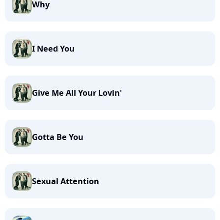
Why
I Need You
Give Me All Your Lovin'
Gotta Be You
Sexual Attention