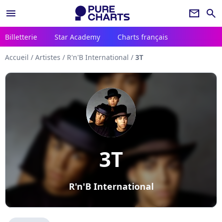
menu
newsletter
search
Billetterie
Star Academy
Charts français
Accueil
/
Artistes
/
R'n'B International
/
3T
3T
R'n'B International