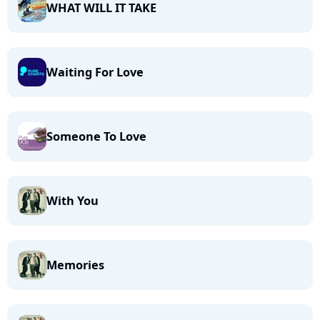
WHAT WILL IT TAKE
Waiting For Love
Someone To Love
With You
Memories