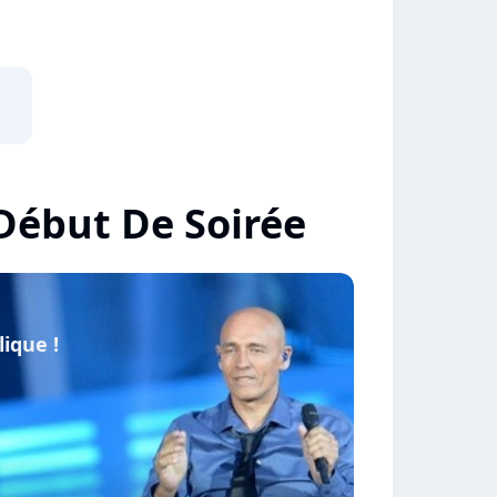
 Début De Soirée
lique !