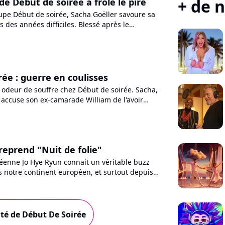
+ de n
e Début de soirée a frôlé le pire
pe Début de soirée, Sacha Goëller savoure sa
 des années difficiles. Blessé après le
ssion, l'artiste...
rée : guerre en coulisses
 odeur de souffre chez Début de soirée. Sacha,
 accuse son ex-camarade William de l'avoir
rant les droits...
reprend "Nuit de folie"
éenne Jo Hye Ryun connait un véritable buzz
s notre continent européen, et surtout depuis
nant l'un...
ité de Début De Soirée