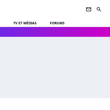
newsletter
search
TV ET MÉDIAS
FORUMS