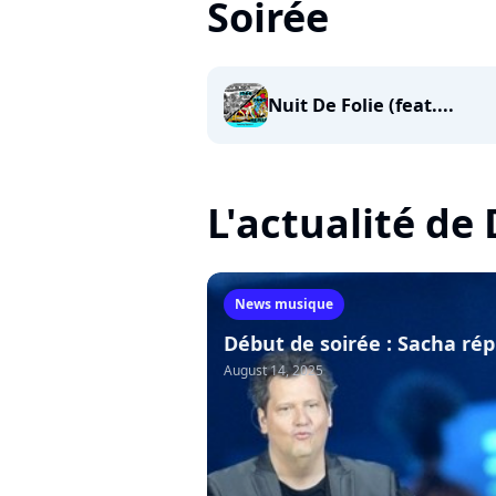
Soirée
Nuit De Folie (feat....
L'actualité de
News musique
Début de soirée : Sacha rép
August 14, 2025