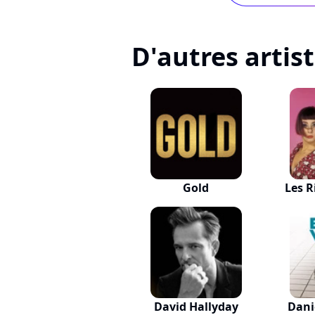
D'autres artis
Gold
Les R
David Hallyday
Dani