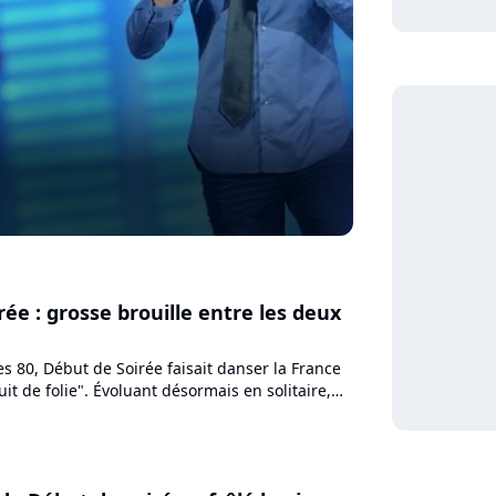
ée : grosse brouille entre les deux
es 80, Début de Soirée faisait danser la France
it de folie". Évoluant désormais en solitaire,
arge...