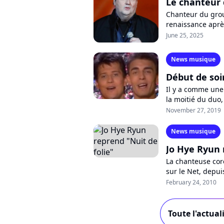
Le chanteur d
Chanteur du grou
renaissance après
tournage d'une émi
June 25, 2025
News musique
Début de soi
Il y a comme une
la moitié du duo,
arnaqué en récupé
November 27, 2019
News musique
Jo Hye Ryun 
La chanteuse cor
sur le Net, depui
notre pays, repre
February 24, 2010
Toute l'actual