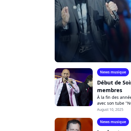
News musique
Début de Soir
membres
À la fin des anné
avec son tube "Nu
William Picard ch
August 10, 2025
News musique