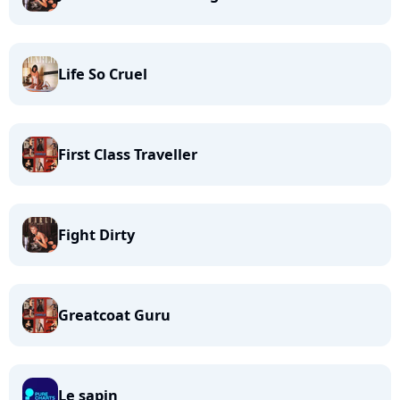
Life So Cruel
First Class Traveller
Fight Dirty
Greatcoat Guru
Le sapin