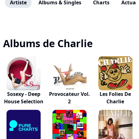
Artiste
Albums & Singles
Charts
Actuali
Albums de Charlie
Sosexy - Deep
Provocateur Vol.
Les Folies De
House Selection
2
Charlie