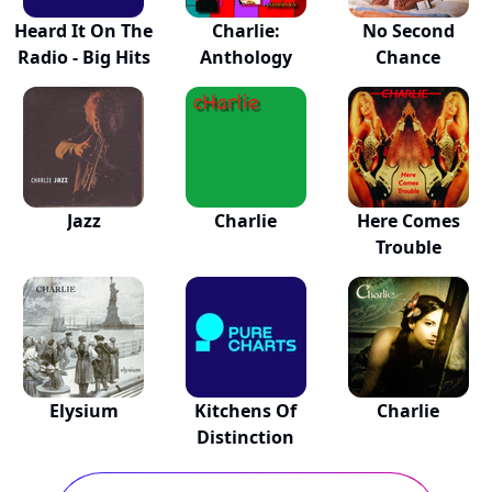
Heard It On The
Charlie:
No Second
Radio - Big Hits
Anthology
Chance
Jazz
Charlie
Here Comes
Trouble
Elysium
Kitchens Of
Charlie
Distinction